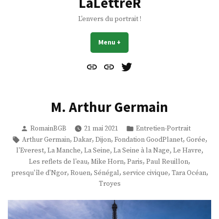
LaLettreR
L'envers du portrait !
Menu
+
déplié
réduit
Contact
À
Mes
propos
Gazouillis
M. Arthur Germain
Publié
Publié
RomainBGB
21 mai 2021
Entretien-Portrait
par
dans
Étiquettes :
,
,
,
,
,
Arthur Germain
Dakar
Dijon
Fondation GoodPlanet
Gorée
,
,
,
,
,
l'Everest
La Manche
La Seine
La Seine à la Nage
Le Havre
,
,
,
,
Les reflets de l'eau
Mike Horn
Paris
Paul Reuillon
,
,
,
,
,
presqu'île d'Ngor
Rouen
Sénégal
service civique
Tara Océan
Troyes