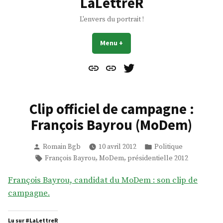
LaLettreR
L'envers du portrait !
Menu
+
déplié
réduit
Contact
À
Mes
propos
Gazouillis
Clip officiel de campagne :
François Bayrou (MoDem)
Publié
Publié
Romain Bgb
10 avril 2012
Politique
par
dans
Étiquettes :
,
,
François Bayrou
MoDem
présidentielle 2012
François Bayrou, candidat du MoDem : son clip de
campagne.
Lu sur #LaLettreR