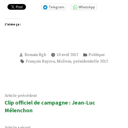
Telegram
WhatsApp
J’aime ça :
Publié
Publié
Romain Bgb
10 avril 2012
Politique
par
dans
Étiquettes :
,
,
François Bayrou
MoDem
présidentielle 2012
Navigation
Article
Article précédent
Clip officiel de campagne : Jean-Luc
précédent :
de
Mélenchon
l’article
Article
Article suivant