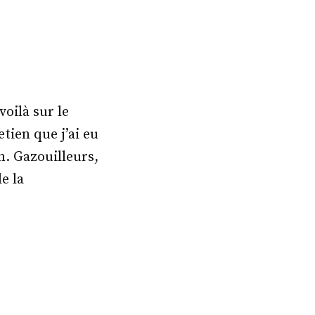
voilà sur le
etien que j’ai eu
en. Gazouilleurs,
e la