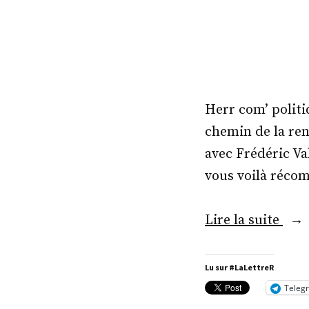
Herr com’ politiq
chemin de la renc
avec Frédéric Val
vous voilà récom
« M
Lire la suite
Fréd
Vall
Lu sur #LaLettreR
Teleg