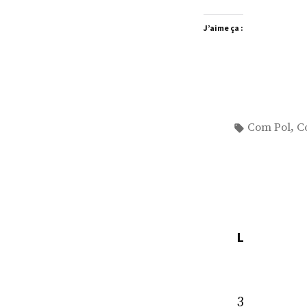
J’aime ça :
Étiquettes :
,
Com Pol
C
L
3