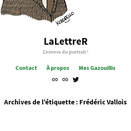
LaLettreR
L'envers du portrait !
Contact
À propos
Mes Gazouillis
Contact
À
Mes
propos
Gazouillis
Archives de l’étiquette :
Frédéric Vallois