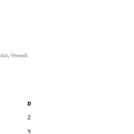
,
olat
Vivendi
D
2
9