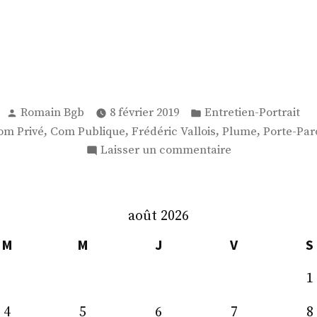
Publié
Publié
Romain Bgb
8 février 2019
Entretien-Portrait
par
dans
,
,
,
,
om Privé
Com Publique
Frédéric Vallois
Plume
Porte-Par
sur
Laisser un commentaire
M.
Frédéric
Vallois
août 2026
M
M
J
V
S
1
4
5
6
7
8