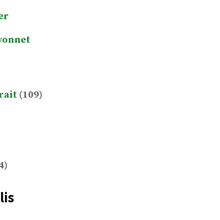
er
yonnet
rait
(109)
4)
lis