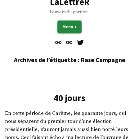
LaLettreR
L'envers du portrait !
Menu
+
déplié
réduit
Contact
À
Mes
propos
Gazouillis
Archives de l’étiquette :
Rase Campagne
40 jours
En cette période de Carême, les quarante jours, qui
nous séparent du premier tour d’une élection
présidentielle, n’auront jamais aussi bien porté leurs
noms. Ceci faisant écho à ma lecture de l’ouvrage de