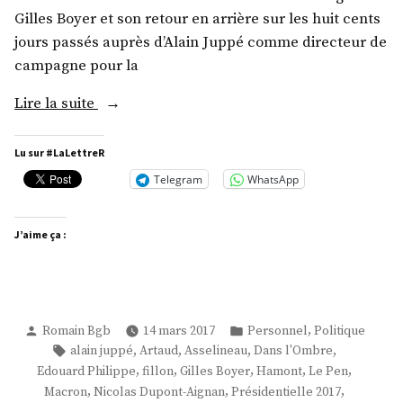
Gilles Boyer et son retour en arrière sur les huit cents
jours passés auprès d’Alain Juppé comme directeur de
campagne pour la
« 40
Lire la suite
jours »
Lu sur #LaLettreR
Telegram
WhatsApp
J’aime ça :
Publié
Publié
,
Romain Bgb
14 mars 2017
Personnel
Politique
par
dans
Étiquettes :
,
,
,
,
alain juppé
Artaud
Asselineau
Dans l'Ombre
,
,
,
,
,
Edouard Philippe
fillon
Gilles Boyer
Hamont
Le Pen
,
,
,
Macron
Nicolas Dupont-Aignan
Présidentielle 2017