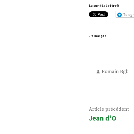
Lu sur #LaLettreR
Teleg
J’aime ça :
Publié
Romain Bgb
par
Navigatio
Ar
Article précédent
Jean d’O
de
p
l’article