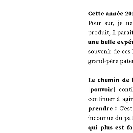
par
Cette année 20
Pour sur, je ne
produit, il parai
une belle expér
souvenir de ces 
grand-père pater
Le chemin de l
[
pouvoir
] cont
continuer à agir
prendre !
C’est
inconnue du pat
qui plus est f