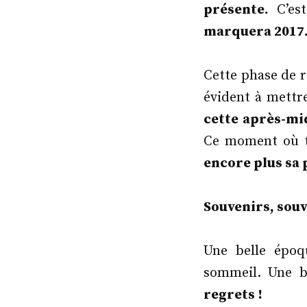
présente.
C’est
marquera 2017
Cette phase de r
évident à mettr
cette après-mi
Ce moment où t
encore plus sa 
Souvenirs, souv
Une belle époq
sommeil. Une b
regrets !