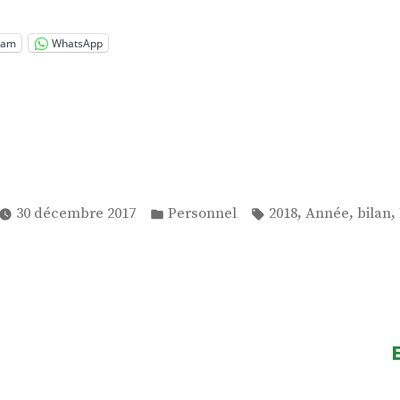
ram
WhatsApp
Publié
Étiquettes :
,
,
,
30 décembre 2017
Personnel
2018
Année
bilan
dans
n
ticle
récédent :