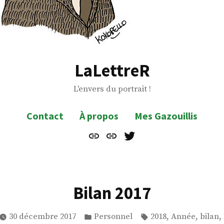
LaLettreR
L'envers du portrait !
Contact
À propos
Mes Gazouillis
Contact
À
Mes
propos
Gazouillis
Bilan 2017
Publié
Étiquettes :
,
,
,
30 décembre 2017
Personnel
2018
Année
bilan