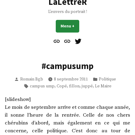
LaLettreR
L'envers du portrait !
Menu
+
déplié
réduit
Contact
À
Mes
propos
Gazouillis
#campusump
Publié
Publié
Romain Bgb
8 septembre 2011
Politique
par
dans
Étiquettes :
,
,
,
,
campus ump
Copé
fillon
juppé
Le Maire
[slideshow]
Le mois de septembre arrive et comme chaque année,
il sonne l’heure de la rentrée. Celle de nos chers
chérubins d’abord, mais également en ce qui me
concerne, celle politique. C’est donc au tour de