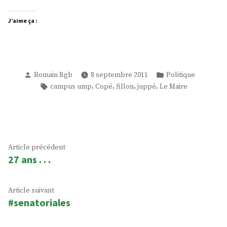
J’aime ça :
Publié
Publié
Romain Bgb
8 septembre 2011
Politique
par
dans
Étiquettes :
,
,
,
,
campus ump
Copé
fillon
juppé
Le Maire
Navigation
Article
Article précédent
27 ans . . .
précédent :
de
l’article
Article
Article suivant
#senatoriales
suivant
: