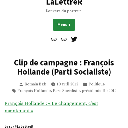
LaLettreR
L'envers du portrait !
Menu
+
déplié
réduit
Contact
À
Mes
propos
Gazouillis
Clip de campagne : François
Hollande (Parti Socialiste)
Publié
Publié
Romain Bgb
10 avril 2012
Politique
par
dans
Étiquettes :
,
,
François Hollande
Parti Socialiste
présidentielle 2012
François Hollande : « Le changement, c’est
maintenant »
Lu sur #LaLettreR