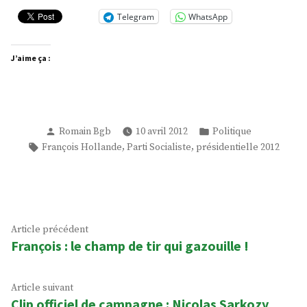
Telegram
WhatsApp
J’aime ça :
Publié
Publié
Romain Bgb
10 avril 2012
Politique
par
dans
Étiquettes :
,
,
François Hollande
Parti Socialiste
présidentielle 2012
Navigation
Article
Article précédent
François : le champ de tir qui gazouille !
précédent :
de
l’article
Article
Article suivant
Clip officiel de campagne : Nicolas Sarkozy
suivant