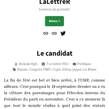
LaLettreR
L'envers du portrait !
Menu
+
déplié
réduit
Contact
À
Mes
propos
Gazouillis
Le candidat
Publié
Publié
Romain Bgb
2 octobre 2012
Politique
par
dans
Étiquettes :
,
,
,
,
,
Baroin
Congrès UMP
Copé
fillon
juppé
Le Maire
La fin de l’été est bel et bien arrivé, à l’UMP, comme
ailleurs. C’est pourquoi le 18 septembre dernier on a vu
la clôture des parrainages pour l’élection interne du
Président du parti en novembre. C’est à ce moment là
que tout le monde réalisa à quel point des statuts