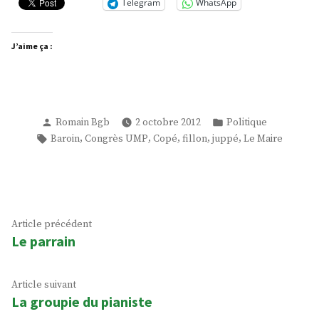
Telegram
WhatsApp
J’aime ça :
Publié
Publié
Romain Bgb
2 octobre 2012
Politique
par
dans
Étiquettes :
,
,
,
,
,
Baroin
Congrès UMP
Copé
fillon
juppé
Le Maire
Navigation
Article
Article précédent
Le parrain
précédent :
de
l’article
Article
Article suivant
La groupie du pianiste
suivant