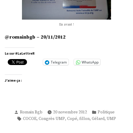
En avant !
@romainbgb – 20/11/2012
Lu sur #LaLettreR
Telegram
WhatsApp
J’aime ça :
Publié
Publié
Romain Bgb
20 novembre 2012
Politique
par
dans
Étiquettes :
,
,
,
,
,
COCOE
Congrès UMP
Copé
fillon
Gélard
UMP