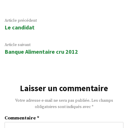
Navigation
Article
Article précédent
Le candidat
précédent :
de
l’article
Article
Article suivant
Banque Alimentaire cru 2012
suivant
:
Laisser un commentaire
Votre adresse e-mail ne sera pas publiée.
Les champs
obligatoires sont indiqués avec
*
Commentaire
*