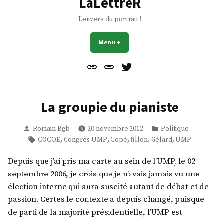
LaLettreR
L'envers du portrait !
Menu
+
déplié
réduit
Contact
À
Mes
propos
Gazouillis
La groupie du pianiste
Publié
Publié
Romain Bgb
20 novembre 2012
Politique
par
dans
Étiquettes :
,
,
,
,
,
COCOE
Congrès UMP
Copé
fillon
Gélard
UMP
Depuis que j’ai pris ma carte au sein de l’UMP, le 02
septembre 2006, je crois que je n’avais jamais vu une
élection interne qui aura suscité autant de débat et de
passion. Certes le contexte a depuis changé, puisque
de parti de la majorité présidentielle, l’UMP est