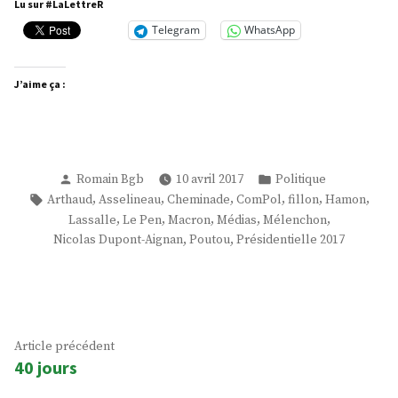
Lu sur #LaLettreR
Telegram
WhatsApp
J’aime ça :
Publié
Publié
Romain Bgb
10 avril 2017
Politique
par
dans
Étiquettes :
,
,
,
,
,
,
Arthaud
Asselineau
Cheminade
ComPol
fillon
Hamon
,
,
,
,
,
Lassalle
Le Pen
Macron
Médias
Mélenchon
,
,
Nicolas Dupont-Aignan
Poutou
Présidentielle 2017
Navigation
Article
Article précédent
40 jours
précédent :
de