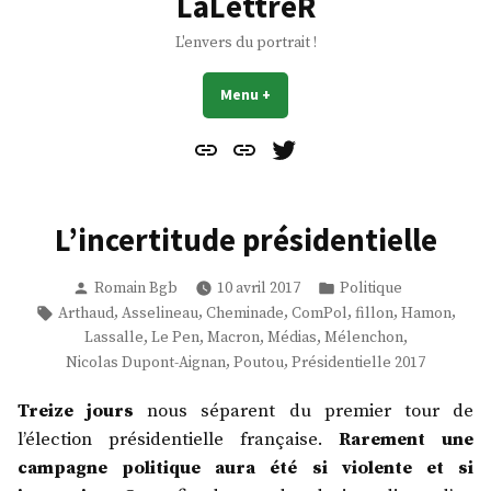
LaLettreR
L'envers du portrait !
Menu
+
déplié
réduit
Contact
À
Mes
propos
Gazouillis
L’incertitude présidentielle
Publié
Publié
Romain Bgb
10 avril 2017
Politique
par
dans
Étiquettes :
,
,
,
,
,
,
Arthaud
Asselineau
Cheminade
ComPol
fillon
Hamon
,
,
,
,
,
Lassalle
Le Pen
Macron
Médias
Mélenchon
,
,
Nicolas Dupont-Aignan
Poutou
Présidentielle 2017
Treize jours
nous séparent du premier tour de
l’élection présidentielle française.
Rarement une
campagne politique aura été si violente et si