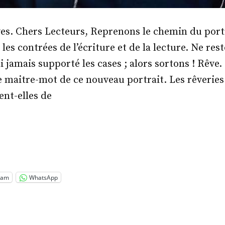
ves. Chers Lecteurs, Reprenons le chemin du portr
r les contrées de l’écriture et de la lecture. Ne res
ai jamais supporté les cases ; alors sortons ! Rêve
le maitre-mot de ce nouveau portrait. Les rêveries
nt-elles de
.
er
lins »
ram
WhatsApp