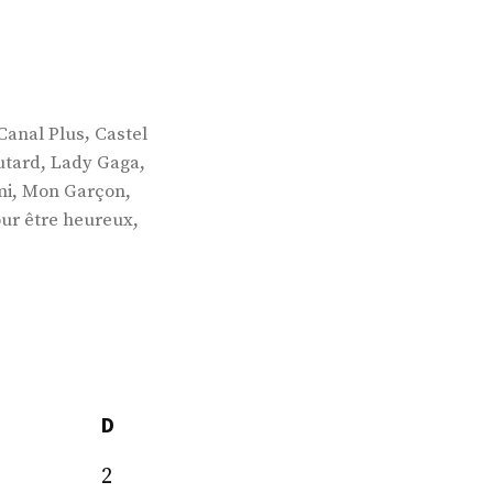
,
Canal Plus
Castel
,
,
utard
Lady Gaga
,
,
mi
Mon Garçon
,
ur être heureux
D
2