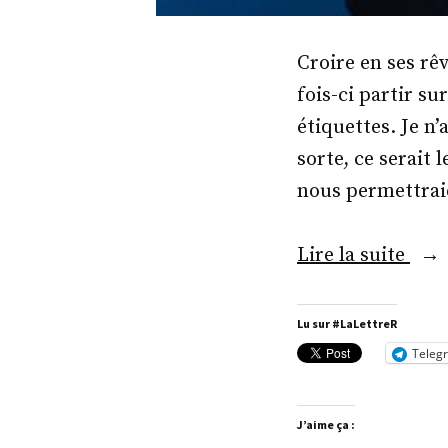
Croire en ses rê
fois-ci partir su
étiquettes. Je n’
sorte, ce serait 
nous permettraie
« M
Lire la suite
Xavi
de
Lu sur #LaLettreR
Mou
Teleg
J’aime ça :