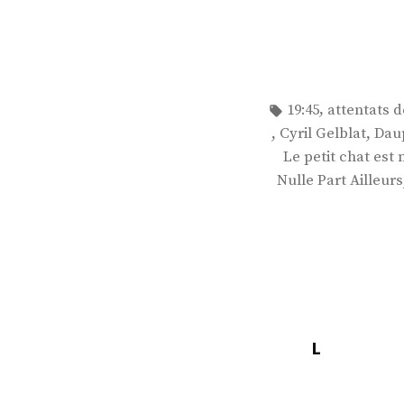
Étiquettes :
,
19:45
attentats d
,
,
Cyril Gelblat
Dau
Le petit chat est 
Nulle Part Ailleurs
L