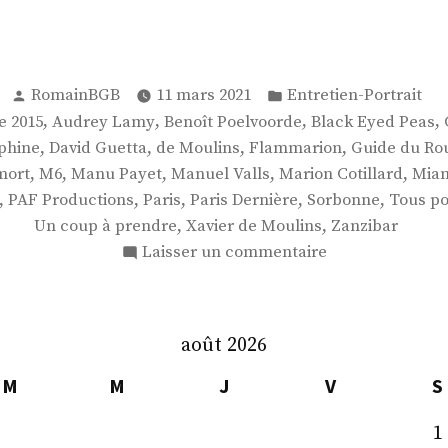
Publié
Publié
RomainBGB
11 mars 2021
Entretien-Portrait
par
dans
,
,
,
,
e 2015
Audrey Lamy
Benoît Poelvoorde
Black Eyed Peas
,
,
,
,
phine
David Guetta
de Moulins
Flammarion
Guide du Ro
,
,
,
,
,
mort
M6
Manu Payet
Manuel Valls
Marion Cotillard
Mia
,
,
,
,
,
PAF Productions
Paris
Paris Dernière
Sorbonne
Tous po
,
,
Un coup à prendre
Xavier de Moulins
Zanzibar
sur
Laisser un commentaire
M.
Xavier
de
août 2026
Moulins
M
M
J
V
S
1