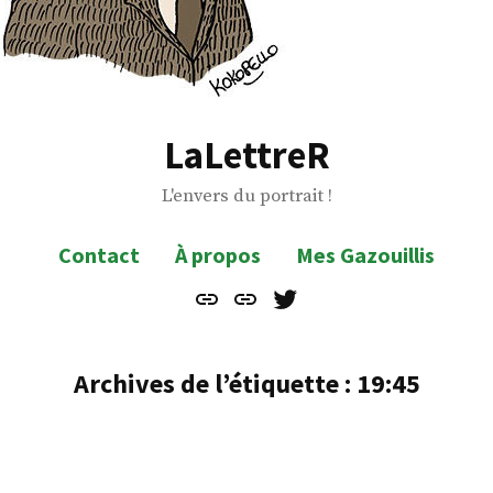
LaLettreR
L'envers du portrait !
Contact
À propos
Mes Gazouillis
Contact
À
Mes
propos
Gazouillis
Archives de l’étiquette :
19:45