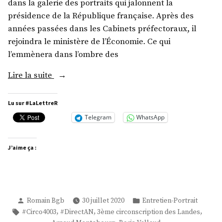
dans la galerie des portraits qui jalonnent la
présidence de la République française. Après des
années passées dans les Cabinets préfectoraux, il
rejoindra le ministère de l’Économie. Ce qui
l’emmènera dans l’ombre des
« M.
Lire la suite
Boris
Vallaud »
Lu sur #LaLettreR
Telegram
WhatsApp
J’aime ça :
Publié
Publié
Romain Bgb
30 juillet 2020
Entretien-Portrait
par
dans
Étiquettes :
,
,
,
#Circo4003
#DirectAN
3ème circonscription des Landes