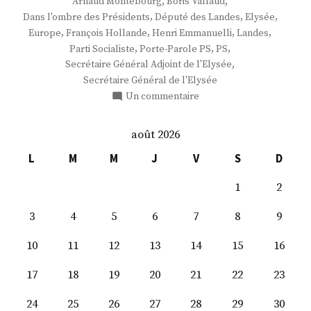
,
,
Arnaud Montebourg
Boris Vallaud
,
,
,
Dans l'ombre des Présidents
Député des Landes
Elysée
,
,
,
,
Europe
François Hollande
Henri Emmanuelli
Landes
,
,
,
Parti Socialiste
Porte-Parole PS
PS
,
Secrétaire Général Adjoint de l'Elysée
Secrétaire Général de l'Elysée
sur
Un commentaire
M.
Boris
août 2026
Vallaud
L
M
M
J
V
S
D
1
2
3
4
5
6
7
8
9
10
11
12
13
14
15
16
17
18
19
20
21
22
23
24
25
26
27
28
29
30