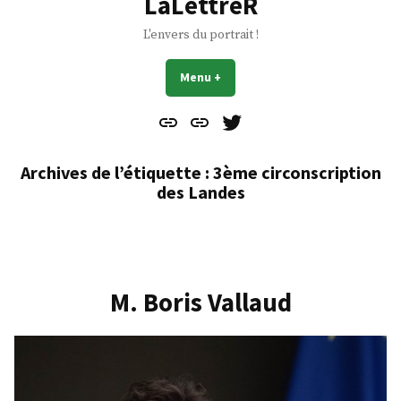
LaLettreR
L'envers du portrait !
Menu
+
déplié
réduit
Contact
À
Mes
propos
Gazouillis
Archives de l’étiquette :
3ème circonscription
des Landes
M. Boris Vallaud