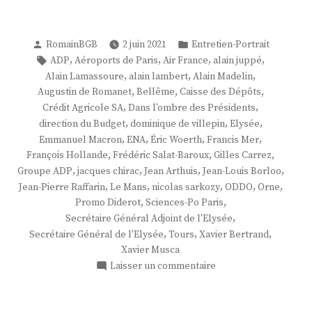
Publié
Publié
RomainBGB
2 juin 2021
Entretien-Portrait
par
dans
Étiquettes :
,
,
,
,
ADP
Aéroports de Paris
Air France
alain juppé
,
,
,
Alain Lamassoure
alain lambert
Alain Madelin
,
,
,
Augustin de Romanet
Bellême
Caisse des Dépôts
,
,
Crédit Agricole SA
Dans l'ombre des Présidents
,
,
,
direction du Budget
dominique de villepin
Elysée
,
,
,
,
Emmanuel Macron
ENA
Éric Woerth
Francis Mer
,
,
,
François Hollande
Frédéric Salat-Baroux
Gilles Carrez
,
,
,
,
Groupe ADP
jacques chirac
Jean Arthuis
Jean-Louis Borloo
,
,
,
,
,
Jean-Pierre Raffarin
Le Mans
nicolas sarkozy
ODDO
Orne
,
,
Promo Diderot
Sciences-Po Paris
,
Secrétaire Général Adjoint de l'Elysée
,
,
,
Secrétaire Général de l'Elysée
Tours
Xavier Bertrand
Xavier Musca
sur
Laisser un commentaire
M.
Augustin
de