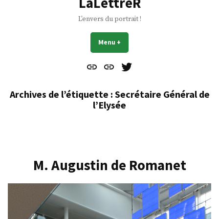
LaLettreR
L'envers du portrait !
Menu
+
déplié
réduit
Contact
À
Mes
propos
Gazouillis
Archives de l’étiquette :
Secrétaire Général de
l’Elysée
M. Augustin de Romanet