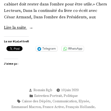
cabinet doit rester dans l’ombre pour être utile.» Chers
Lecteurs, Dans la continuité du livre co-écrit avec
César Armand, Dans l’ombre des Présidents, aux
« Monsieur
Lire la suite
Pierre-
René
Lu sur #LaLettreR
Lemas
Telegram
WhatsApp
:
Acte
J’aime ça :
II »
Publié
Romain Bgb
10 juin 2020
par
Publié
,
Entretien-Portrait
Politique
dans
Étiquettes :
,
,
,
Caisse des Dépôts
Communication
Elysée
,
,
,
Emmanuel Macron
France Active
François Hollande