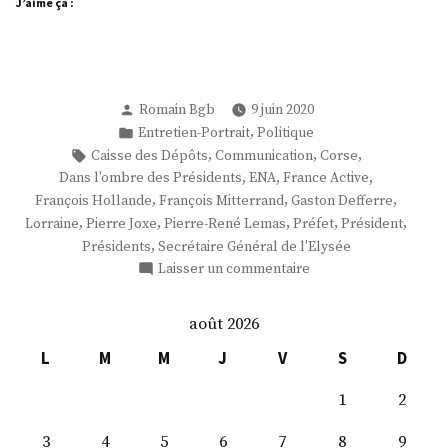
J’aime ça :
I »
Publié
Romain Bgb
9 juin 2020
par
Publié
,
Entretien-Portrait
Politique
dans
Étiquettes :
,
,
,
Caisse des Dépôts
Communication
Corse
,
,
,
Dans l'ombre des Présidents
ENA
France Active
,
,
,
François Hollande
François Mitterrand
Gaston Defferre
,
,
,
,
,
Lorraine
Pierre Joxe
Pierre-René Lemas
Préfet
Président
,
Présidents
Secrétaire Général de l'Elysée
sur
Laisser un commentaire
Monsieur
Pierre-
août 2026
René
Lemas
L
M
M
J
V
S
D
:
1
2
Acte
I
3
4
5
6
7
8
9