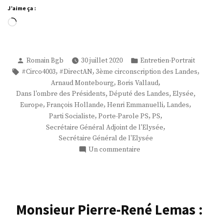
J’aime ça :
Chargement…
Publié
Publié
Romain Bgb
30 juillet 2020
Entretien-Portrait
par
dans
Étiquettes :
,
,
,
#Circo4003
#DirectAN
3ème circonscription des Landes
,
,
Arnaud Montebourg
Boris Vallaud
,
,
,
Dans l'ombre des Présidents
Député des Landes
Elysée
,
,
,
,
Europe
François Hollande
Henri Emmanuelli
Landes
,
,
,
Parti Socialiste
Porte-Parole PS
PS
,
Secrétaire Général Adjoint de l'Elysée
Secrétaire Général de l'Elysée
sur
Un commentaire
M.
Boris
Vallaud
Monsieur Pierre-René Lemas :