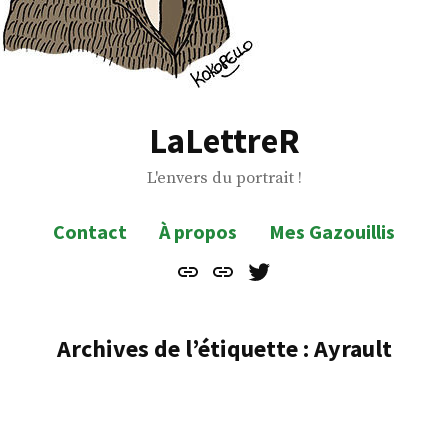
LaLettreR
L'envers du portrait !
Contact
À propos
Mes Gazouillis
Contact
À
Mes
propos
Gazouillis
Archives de l’étiquette :
Ayrault