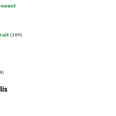
yonnet
rait
(109)
4)
lis