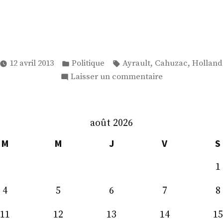
Publié
Étiquettes :
,
,
12 avril 2013
Politique
Ayrault
Cahuzac
Holland
dans
sur
Laisser un commentaire
#Moralisation
août 2026
M
M
J
V
S
1
4
5
6
7
8
11
12
13
14
15