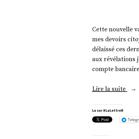
Cette nouvelle v
mes devoirs citoy
délaissé ces dern
aux révélations 
compte bancaire
« #M
Lire la suite
Lu sur #LaLettreR
Teleg