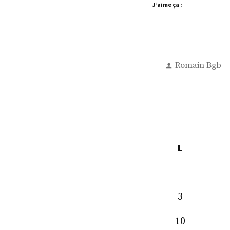
J’aime ça :
Publié
Romain Bgb
par
L
3
10