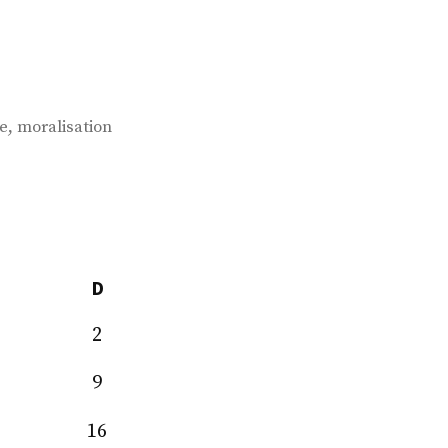
,
e
moralisation
D
2
9
16