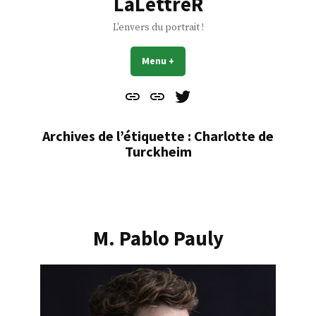
LaLettreR
L'envers du portrait !
Menu
+
déplié
réduit
Contact
À
Mes
propos
Gazouillis
Archives de l’étiquette :
Charlotte de
Turckheim
M. Pablo Pauly