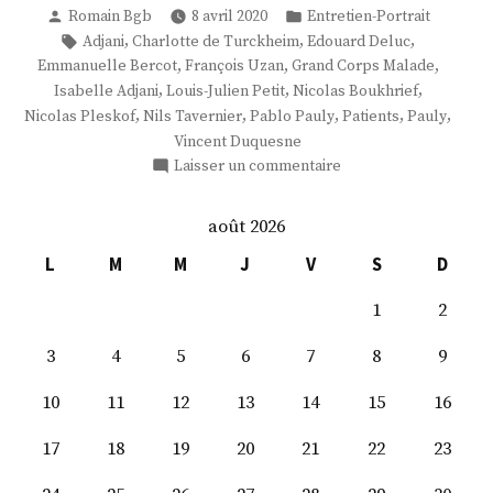
Publié
Publié
Romain Bgb
8 avril 2020
Entretien-Portrait
par
dans
Étiquettes :
,
,
,
Adjani
Charlotte de Turckheim
Edouard Deluc
,
,
,
Emmanuelle Bercot
François Uzan
Grand Corps Malade
,
,
,
Isabelle Adjani
Louis-Julien Petit
Nicolas Boukhrief
,
,
,
,
,
Nicolas Pleskof
Nils Tavernier
Pablo Pauly
Patients
Pauly
Vincent Duquesne
sur
Laisser un commentaire
M.
Pablo
août 2026
Pauly
L
M
M
J
V
S
D
1
2
3
4
5
6
7
8
9
10
11
12
13
14
15
16
17
18
19
20
21
22
23