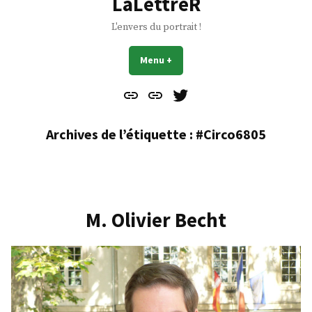
LaLettreR
L'envers du portrait !
Menu
+
déplié
réduit
Contact
À
Mes
propos
Gazouillis
Archives de l’étiquette :
#Circo6805
M. Olivier Becht