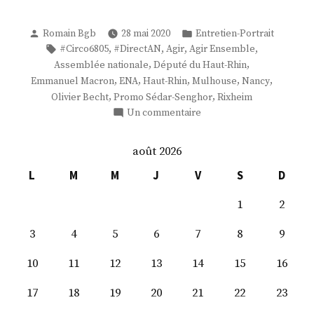
Publié
Publié
Romain Bgb
28 mai 2020
Entretien-Portrait
par
dans
Étiquettes :
,
,
,
,
#Circo6805
#DirectAN
Agir
Agir Ensemble
,
,
Assemblée nationale
Député du Haut-Rhin
,
,
,
,
,
Emmanuel Macron
ENA
Haut-Rhin
Mulhouse
Nancy
,
,
Olivier Becht
Promo Sédar-Senghor
Rixheim
sur
Un commentaire
M.
Olivier
août 2026
Becht
L
M
M
J
V
S
D
1
2
3
4
5
6
7
8
9
10
11
12
13
14
15
16
17
18
19
20
21
22
23