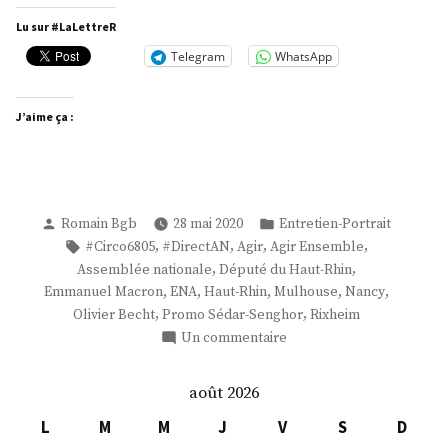
Becht »
Lu sur #LaLettreR
Telegram
WhatsApp
J’aime ça :
Publié
Publié
Romain Bgb
28 mai 2020
Entretien-Portrait
par
dans
Étiquettes :
,
,
,
,
#Circo6805
#DirectAN
Agir
Agir Ensemble
,
,
Assemblée nationale
Député du Haut-Rhin
,
,
,
,
,
Emmanuel Macron
ENA
Haut-Rhin
Mulhouse
Nancy
,
,
Olivier Becht
Promo Sédar-Senghor
Rixheim
sur
Un commentaire
M.
Olivier
août 2026
Becht
L
M
M
J
V
S
D