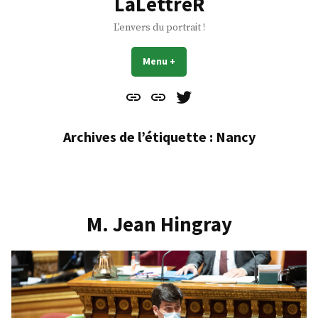
LaLettreR
L'envers du portrait !
Menu
+
déplié
réduit
Contact
À
Mes
propos
Gazouillis
Archives de l’étiquette :
Nancy
M. Jean Hingray