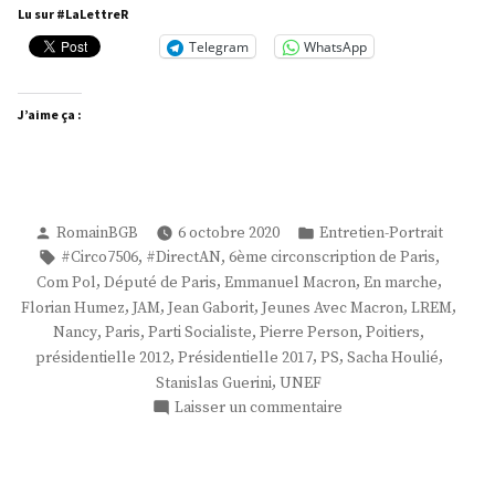
Person »
Lu sur #LaLettreR
Telegram
WhatsApp
J’aime ça :
Publié
Publié
RomainBGB
6 octobre 2020
Entretien-Portrait
par
dans
Étiquettes :
,
,
,
#Circo7506
#DirectAN
6ème circonscription de Paris
,
,
,
,
Com Pol
Député de Paris
Emmanuel Macron
En marche
,
,
,
,
,
Florian Humez
JAM
Jean Gaborit
Jeunes Avec Macron
LREM
,
,
,
,
,
Nancy
Paris
Parti Socialiste
Pierre Person
Poitiers
,
,
,
,
présidentielle 2012
Présidentielle 2017
PS
Sacha Houlié
,
Stanislas Guerini
UNEF
sur
Laisser un commentaire
M.
Pierre
Person