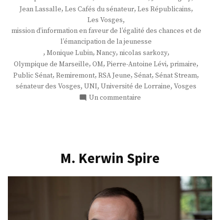
,
,
,
Jean Lassalle
Les Cafés du sénateur
Les Républicains
,
Les Vosges
mission d’information en faveur de l’égalité des chances et de
l’émancipation de la jeunesse
,
,
,
,
Monique Lubin
Nancy
nicolas sarkozy
,
,
,
,
Olympique de Marseille
OM
Pierre-Antoine Lévi
primaire
,
,
,
,
,
Public Sénat
Remiremont
RSA Jeune
Sénat
Sénat Stream
,
,
,
sénateur des Vosges
UNI
Université de Lorraine
Vosges
sur
Un commentaire
M.
Jean
Hingray
M. Kerwin Spire