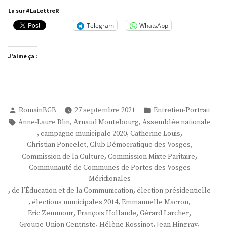
Hingray »
Lu sur #LaLettreR
Telegram
WhatsApp
J’aime ça :
Publié
Publié
RomainBGB
27 septembre 2021
Entretien-Portrait
par
dans
Étiquettes :
,
,
Anne-Laure Blin
Arnaud Montebourg
Assemblée nationale
,
,
,
campagne municipale 2020
Catherine Louis
,
,
Christian Poncelet
Club Démocratique des Vosges
,
,
Commission de la Culture
Commission Mixte Paritaire
Communauté de Communes de Portes des Vosges
Méridionales
,
,
de l’Éducation et de la Communication
élection présidentielle
,
,
,
élections municipales 2014
Emmanuelle Macron
,
,
,
Eric Zemmour
François Hollande
Gérard Larcher
,
,
,
Groupe Union Centriste
Hélène Rossinot
Jean Hingray