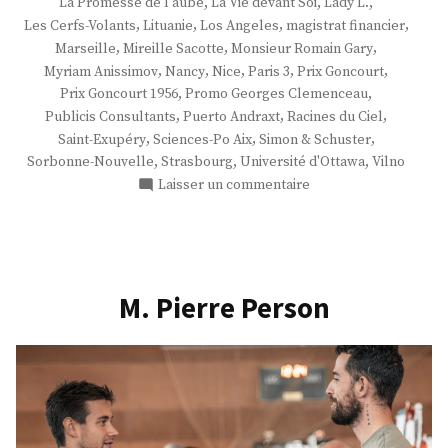
,
,
,
La Promesse de l'aube
La Vie devant Soi
Lady L.
,
,
,
,
Les Cerfs-Volants
Lituanie
Los Angeles
magistrat financier
,
,
,
Marseille
Mireille Sacotte
Monsieur Romain Gary
,
,
,
,
,
Myriam Anissimov
Nancy
Nice
Paris 3
Prix Goncourt
,
,
Prix Goncourt 1956
Promo Georges Clemenceau
,
,
,
Publicis Consultants
Puerto Andraxt
Racines du Ciel
,
,
,
Saint-Exupéry
Sciences-Po Aix
Simon & Schuster
,
,
,
Sorbonne-Nouvelle
Strasbourg
Université d'Ottawa
Vilno
sur
Laisser un commentaire
M.
Kerwin
Spire
M. Pierre Person