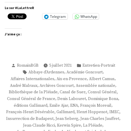
Spire »
Lu sur #LaLettreR
Telegram
WhatsApp
J’aime ça :
Publié
Publié
RomainBGB
5 juillet 2021
Entretien-Portrait
par
dans
Étiquettes :
,
,
Abbaye d'Ardennes
Académie Goncourt
,
,
,
Affaires Internationales
Aix-en-Provence
Albert Camus
,
,
,
André Malraux
Archives Goncourt
Assemblée nationale
,
,
,
Bibliothèque de la Pléiade
Canal de Suez
Consul Général
,
,
,
Consul Général de France
Denis Labouret
Dominique Bona
,
,
,
,
éditions Gallimard
Emile Ajar
ENA
François Moreuil
,
,
,
,
François-Henri Désérable
Gallimard
Henri Hoppenot
IMEC
,
,
,
Insurrection de Budapest
Jean Seberg
Jean-Charles Jauffret
,
,
,
Jean-Claude Ricci
Kerwin Spire
La Pléiade