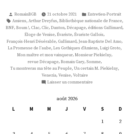
Publié
Publié
RomainBGB
21 octobre 2021
Entretien-Portrait
par
dans
Étiquettes :
,
,
,
Amiens
Arthur Dreyfus
Bibliothèque nationale de France
,
,
,
,
,
,
,
BNF
Boum !
Clac
Clic
Danton
Décapage
éditions Gallimard
,
,
,
Éloge de Venise
Évariste
Évariste Gallois
,
,
,
François-Henri Désérable
Gallimard
Jean-Baptiste Del Amo
,
,
,
La Promesse de l'aube
Les Gothiques d'Amiens
Luigi Groto
,
,
Mon maître et mon vainqueur
Monsieur Piekielny
,
,
,
revue Décapage
Romain Gary
Somme
,
,
Tu montreras ma tête au Peuple
Un certain M. Piekielny
,
,
Venezia
Venise
Voltaire
sur
Laisser un commentaire
M.
François-
août 2026
Henri
Désérable
L
M
M
J
V
S
D
1
2