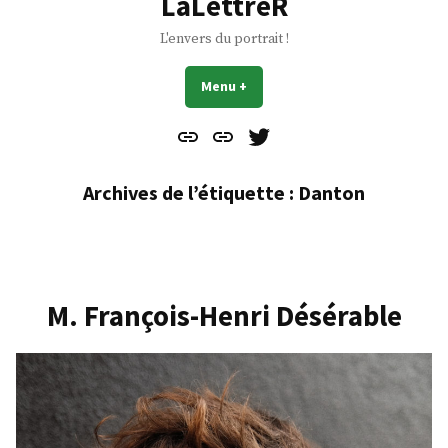
LaLettreR
L'envers du portrait !
Menu
+
déplié
réduit
Contact
À
Mes
propos
Gazouillis
Archives de l’étiquette :
Danton
M. François-Henri Désérable