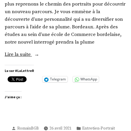
plus reprenons le chemin des portraits pour découvrir
un nouveau parcours. Je vous emmène à la
découverte d’une personnalité qui a su diversifier son
parcours à l’aide de sa plume. Bordeaux. Après des
études au sein d’une école de Commerce bordelaise,
notre nouvel interrogé prendra la plume
« M.
Lire la suite
Guillaume
Gonin »
Lu sur #LaLettreR
Telegram
WhatsApp
J’aime ça :
Publié
Publié
RomainBGB
26 avril 2021
Entretien-Portrait