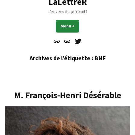
LaLettreR
L'envers du portrait !
Menu
+
déplié
réduit
Contact
À
Mes
propos
Gazouillis
Archives de l’étiquette :
BNF
M. François-Henri Désérable