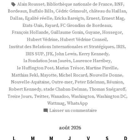
par
dans
Étiquettes :
,
,
,
Alain Rousset
Bibliothèque nationale de France
BNF
,
,
,
,
Bordeaux
Buffalo Bills
Cédric Grimoult
château du Haillan
,
,
,
,
,
Dallas
Egalité réelle
Ericka Bareigts
Ernest
Ernest Mag
,
,
,
Etats-Unis
Fayard
FC Girondins de Bordeaux
,
,
,
,
François Hollande
Guillaume Gonin
Guyane
Hossegor
,
,
Hubert Védrine
Hubert Védrine Conseil
,
,
Institut des Relations Internationales et Stratégiques
IRIS
,
,
,
,
IRIS SUP
JFK
John Lewis
Kerry Kennedy
,
,
la Fondation Jean Jaurès
Laurence Harribey
,
,
,
le Huffington Post
Marius Trésor
Martine Pinville
,
,
,
,
Matthias Fekl
Mayotte
Michel Rocard
Nouvelle Donne
,
,
,
,
Nouvelle-Aquitaine
Outre-mer
Peter Edelman
Réunion
,
,
,
Robert Kennedy
stade Chaban-Delmas
Thomas Snégaroff
,
,
,
,
,
Treize Jours
Twitter
Wanadoo
Washington
Washington DC
,
Wattmag
WhatsApp
sur
Laisser un commentaire
M.
Guillaume
août 2026
Gonin
L
M
M
J
V
S
D