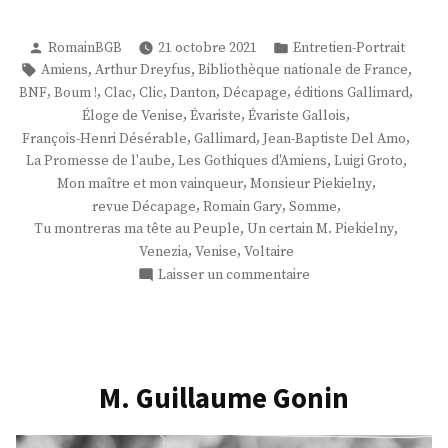
Publié
Publié
RomainBGB
21 octobre 2021
Entretien-Portrait
par
dans
Étiquettes :
,
,
,
Amiens
Arthur Dreyfus
Bibliothèque nationale de France
,
,
,
,
,
,
,
BNF
Boum !
Clac
Clic
Danton
Décapage
éditions Gallimard
,
,
,
Éloge de Venise
Évariste
Évariste Gallois
,
,
,
François-Henri Désérable
Gallimard
Jean-Baptiste Del Amo
,
,
,
La Promesse de l'aube
Les Gothiques d'Amiens
Luigi Groto
,
,
Mon maître et mon vainqueur
Monsieur Piekielny
,
,
,
revue Décapage
Romain Gary
Somme
,
,
Tu montreras ma tête au Peuple
Un certain M. Piekielny
,
,
Venezia
Venise
Voltaire
sur
Laisser un commentaire
M.
François-
Henri
Désérable
M. Guillaume Gonin