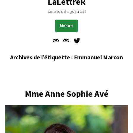
LaLettreR
L'envers du portrait !
Menu
+
déplié
réduit
Contact
À
Mes
propos
Gazouillis
Archives de l’étiquette :
Emmanuel Marcon
Mme Anne Sophie Avé