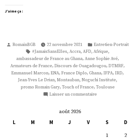
J’aime ça :
Publié
Publié
RomainBGB
22 novembre 2021
Entretien-Portrait
par
dans
Étiquettes :
,
,
,
,
#JamaisSansElles
Accra
AFD
Afrique
,
,
ambassadeur de France au Ghana
Anne Sophie Avé
,
,
,
Armateurs de France
Discours de Ouagadougou
DTMRF
,
,
,
,
,
,
Emmanuel Marcon
ENA
France Diplo
Ghana
IFPA
IRD
,
,
,
Jean-Yves Le Drian
Montauban
Noguchi Institute
,
,
promo Romain Gary
Touch of France
Toulouse
sur
Laisser un commentaire
Mme
Anne
août 2026
Sophie
Avé
L
M
M
J
V
S
D
1
2