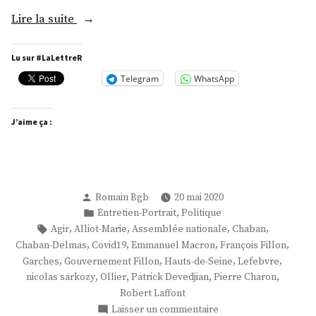
« M.
Lire la suite
Frédéric
Lefebvre »
Lu sur #LaLettreR
Telegram
WhatsApp
J’aime ça :
Publié
Romain Bgb
20 mai 2020
par
Publié
,
Entretien-Portrait
Politique
dans
Étiquettes :
,
,
,
,
Agir
Alliot-Marie
Assemblée nationale
Chaban
,
,
,
,
Chaban-Delmas
Covid19
Emmanuel Macron
François Fillon
,
,
,
,
Garches
Gouvernement Fillon
Hauts-de-Seine
Lefebvre
,
,
,
,
nicolas sarkozy
Ollier
Patrick Devedjian
Pierre Charon
Robert Laffont
sur
Laisser un commentaire