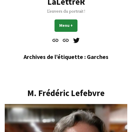
LaLettreR
L'envers du portrait !
Menu
+
déplié
réduit
Contact
À
Mes
propos
Gazouillis
Archives de l’étiquette :
Garches
M. Frédéric Lefebvre