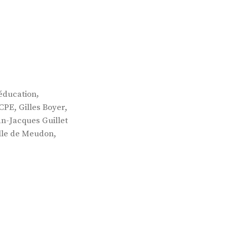
,
éducation
,
,
CPE
Gilles Boyer
an-Jacques Guillet
,
lle de Meudon