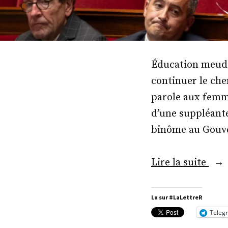
Éducation meudo
continuer le che
parole aux femme
d’une suppléant
binôme au Gouv
« M
Lire la suite
Virg
Lanl
Lu sur #LaLettreR
Teleg