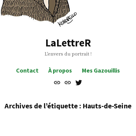
LaLettreR
L'envers du portrait !
Contact
À propos
Mes Gazouillis
Contact
À
Mes
propos
Gazouillis
Archives de l’étiquette :
Hauts-de-Seine