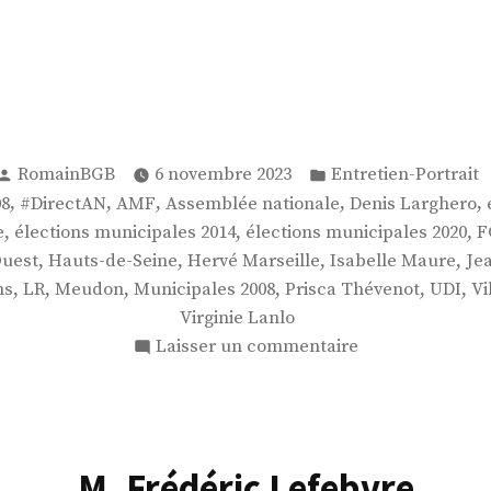
Publié
Publié
RomainBGB
6 novembre 2023
Entretien-Portrait
par
dans
 :
,
,
,
,
,
08
#DirectAN
AMF
Assemblée nationale
Denis Larghero
,
,
,
e
élections municipales 2014
élections municipales 2020
F
,
,
,
,
Ouest
Hauts-de-Seine
Hervé Marseille
Isabelle Maure
Je
,
,
,
,
,
,
ns
LR
Meudon
Municipales 2008
Prisca Thévenot
UDI
Vi
Virginie Lanlo
sur
Laisser un commentaire
Mme
Virginie
Lanlo
M. Frédéric Lefebvre