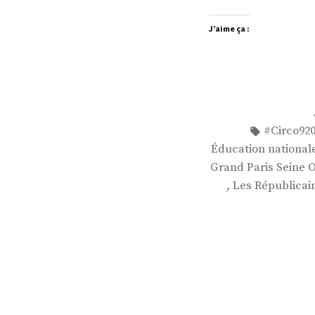
J’aime ça :
Étiquettes
#Circo92
Éducation national
Grand Paris Seine 
,
Les Républicai