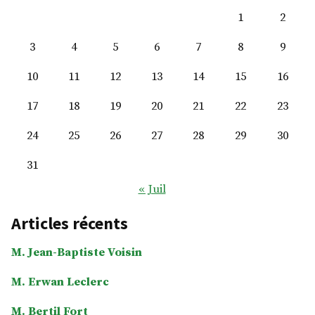
coureur
1
2
de
jupons
3
4
5
6
7
8
9
10
11
12
13
14
15
16
17
18
19
20
21
22
23
24
25
26
27
28
29
30
31
« Juil
Articles récents
M. Jean-Baptiste Voisin
M. Erwan Leclerc
M. Bertil Fort