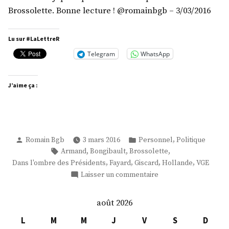
Brossolette. Bonne lecture ! @romainbgb – 3/03/2016
Lu sur #LaLettreR
Telegram
WhatsApp
J’aime ça :
Publié
Publié
,
Romain Bgb
3 mars 2016
Personnel
Politique
par
dans
Étiquettes :
,
,
,
Armand
Bongibault
Brossolette
,
,
,
,
Dans l'ombre des Présidents
Fayard
Giscard
Hollande
VGE
sur
Laisser un commentaire
J-
6
août 2026
:
le
L
M
M
J
V
S
D