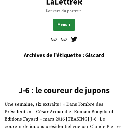
LaLettreR
L'envers du portrait !
Menu
+
déplié
réduit
Contact
À
Mes
propos
Gazouillis
Archives de l’étiquette :
Giscard
J-6 : le coureur de jupons
Une semaine, six extraits ! « Dans l’ombre des
Présidents » – César Armand et Romain Bongibault –
Editions Fayard – mars 2016 [TEASING] J-6 : Le
coureur de jupons présidentiel vue par Claude Pierre-