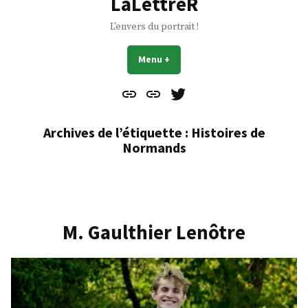
LaLettreR
L'envers du portrait !
Menu
+
déplié
réduit
Contact
À
Mes
propos
Gazouillis
Archives de l’étiquette :
Histoires de
Normands
M. Gaulthier Lenôtre