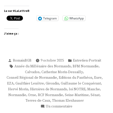
Gaulthier
Lenôtre »
Lu sur #LaLettreR
Telegram
WhatsApp
J’aime ça :
Publié
Publié
RomainBGB
9 octobre 2025
Entretien-Portrait
par
dans
Étiquettes :
,
,
Année du Millénaire des Normands
BFM Normandie
,
,
Calvados
Catherine Morin-Dessailly
,
,
,
Conseil Régional de Normandie
Editions du Panthéon
Eure
,
,
,
,
EZA
Gaulthier Lenôtre
Girondin
Guillaume le Conquérant
,
,
,
,
Hervé Morin
Histoires de Normands
loi NOTRE
Manche
,
,
,
,
,
Normandie
Orne
RCF Normandie
Seine-Maritime
Sénat
,
Terres-de-Caux
Thomas Elexhauser
sur
Un commentaire
M.