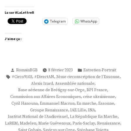
Alexis
Izard »
Lu sur #LaLettreR
Telegram
WhatsApp
J’aime ça :
Publié
Publié
RomainBGB
8 février 2023
Entretien-Portrait
par
dans
Étiquettes :
,
,
,
#Circo9103
#DirectAN
3ème circonscription de l'Essonne
,
,
Alexis Izard
Assemblée nationale
,
,
Base aérienne de Brétigny-sur-Orge
BPI France
,
,
Commission aux Affaires Economiques
crise ukrainienne
,
,
,
,
Cyril Hanouna
Emmanuel Macron
En marche
Essonne
,
,
,
Groupe Renaissance
IAE Lille
INA
,
,
Institut National de l’Audiovisuel
La République En Marche
,
,
,
,
,
LaREM
Madelen
Marie Guévenoux
Paris-Saclay
Renaissance
,
,
Saint Gobain
Savigny-sur-Orge
Stéphane Vojetta