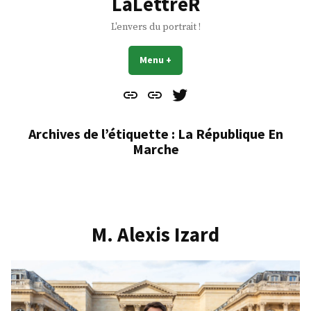
LaLettreR
L'envers du portrait !
Menu
+
déplié
réduit
Contact
À
Mes
propos
Gazouillis
Archives de l’étiquette :
La République En
Marche
M. Alexis Izard