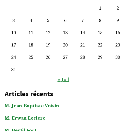
Ariane
1
2
Chemin
3
4
5
6
7
8
9
10
11
12
13
14
15
16
17
18
19
20
21
22
23
24
25
26
27
28
29
30
31
« Juil
Articles récents
M. Jean-Baptiste Voisin
M. Erwan Leclerc
M. Bertil Fort