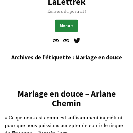
LaLettreR
L'envers du portrait !
Menu
+
déplié
réduit
Contact
À
Mes
propos
Gazouillis
Archives de l’étiquette :
Mariage en douce
Mariage en douce – Ariane
Chemin
« Ce qui nous est connu est suffisamment inquiétant
pour que nous puissions accepter de courir le risque