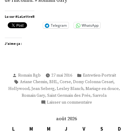
de l’inconnu. » Romain Gary
Lu sur #LaLettreR
Telegram
WhatsApp
J’aime ça :
Publié
Publié
Romain Bgb
27 mai 2016
Entretien-Portrait
par
dans
Étiquettes :
,
,
,
,
Ariane Chemin
BHL
Corse
Domy Colonna Cesari
,
,
,
,
Hollywood
Jean Seberg
Lesley Blanch
Mariage en douce
,
,
Romain Gary
Saint Germain des Prés
Sarrola
sur
Laisser un commentaire
Mariage
en
août 2026
douce
–
L
M
M
J
V
S
D