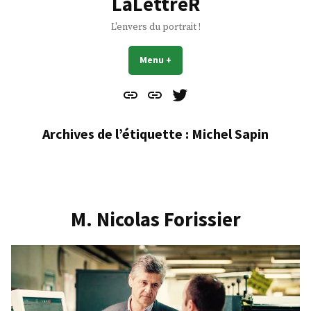
LaLettreR
L'envers du portrait !
Menu
+
déplié
réduit
Contact
À
Mes
propos
Gazouillis
Archives de l’étiquette :
Michel Sapin
M. Nicolas Forissier