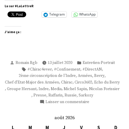
Forissier »
Lu sur #LaLettreR
Telegram
WhatsApp
J’aime ça :
Publié
Publié
Romain Bgb
13 juillet 2020
Entretien-Portrait
par
dans
Étiquettes :
,
,
,
#Chirac4ever
#Confinement
#DirectAN
,
,
,
2ème circonscription de l'Indre
Armées
Berry
,
,
,
Chef d'Etat-Major des Armées
Chirac
Circo3602
Echo du Berry
,
,
,
,
,
Groupe Hersant
Indre
Media
Michel Sapin
Nicolas Forissier
,
,
,
,
Presse
Raffarin
Russie
Sarkozy
sur
Laisser un commentaire
M.
Nicolas
août 2026
Forissier
L
M
M
J
V
S
D