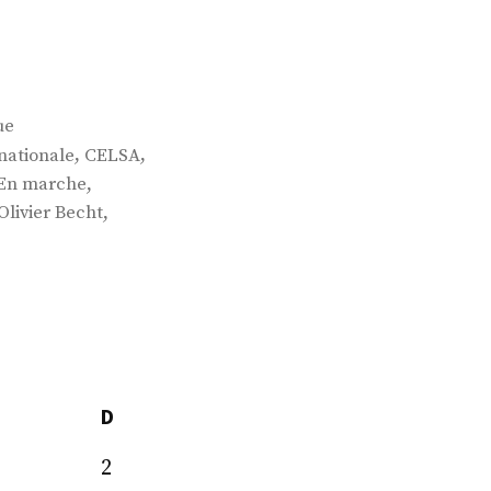
ue
,
,
nationale
CELSA
,
En marche
,
Olivier Becht
D
2