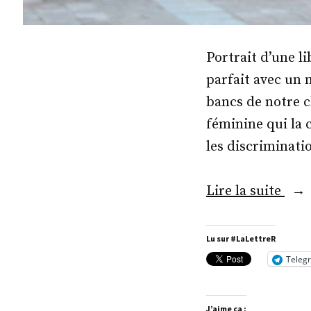
Portrait d’une 
parfait avec un 
bancs de notre c
féminine qui la 
les discriminati
« M
Lire la suite
Valé
Peti
Lu sur #LaLettreR
Teleg
J’aime ça :