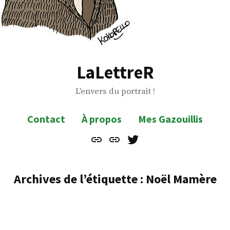
LaLettreR
L'envers du portrait !
Contact
À propos
Mes Gazouillis
Contact
À
Mes
propos
Gazouillis
Archives de l’étiquette :
Noël Mamère