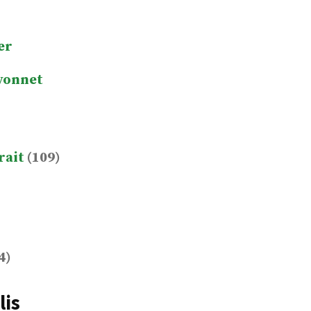
er
yonnet
rait
(109)
4)
lis