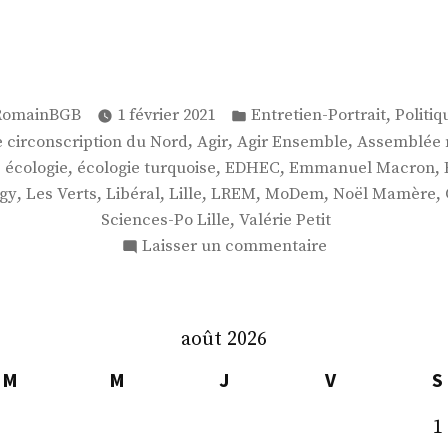
ublié
Publié
,
RomainBGB
1 février 2021
Entretien-Portrait
Politiq
ar
dans
,
,
,
 circonscription du Nord
Agir
Agir Ensemble
Assemblée 
,
,
,
,
,
écologie
écologie turquoise
EDHEC
Emmanuel Macron
,
,
,
,
,
,
,
ugy
Les Verts
Libéral
Lille
LREM
MoDem
Noël Mamère
,
Sciences-Po Lille
Valérie Petit
sur
Laisser un commentaire
Mme
Valérie
Petit
août 2026
M
M
J
V
S
1