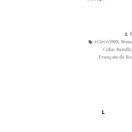
P
p
Étiquettes :
,
#Circo5909
9ème
Cohn-Bendit
François de R
L