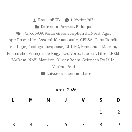
Publié
RomainBGB
1 février 2021
par
Publié
,
Entretien-Portrait
Politique
dans
Étiquettes :
,
,
,
#Circo5909
9ème circonscription du Nord
Agir
,
,
,
,
Agir Ensemble
Assemblée nationale
CELSA
Cohn-Bendit
,
,
,
,
écologie
écologie turquoise
EDHEC
Emmanuel Macron
,
,
,
,
,
,
En marche
François de Rugy
Les Verts
Libéral
Lille
LREM
,
,
,
,
MoDem
Noël Mamère
Olivier Becht
Sciences-Po Lille
Valérie Petit
sur
Laisser un commentaire
Mme
Valérie
août 2026
Petit
L
M
M
J
V
S
D
1
2
3
4
5
6
7
8
9