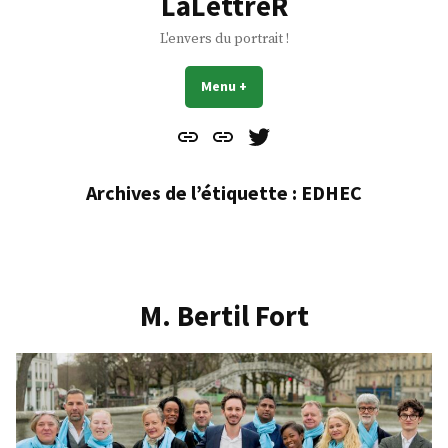
LaLettreR
L'envers du portrait !
Menu
+
déplié
réduit
Contact
À
Mes
propos
Gazouillis
Archives de l’étiquette :
EDHEC
M. Bertil Fort