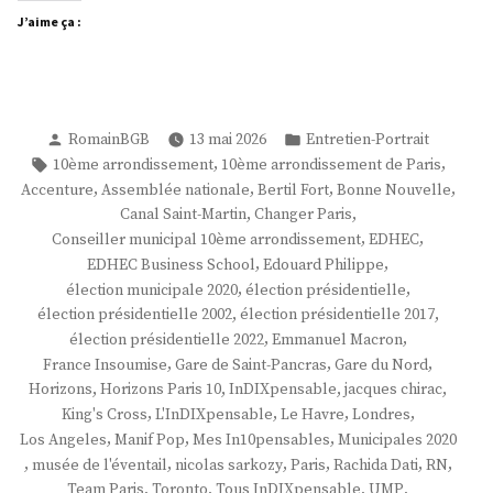
J’aime ça :
Publié
Publié
RomainBGB
13 mai 2026
Entretien-Portrait
par
dans
Étiquettes :
,
,
10ème arrondissement
10ème arrondissement de Paris
,
,
,
,
Accenture
Assemblée nationale
Bertil Fort
Bonne Nouvelle
,
,
Canal Saint-Martin
Changer Paris
,
,
Conseiller municipal 10ème arrondissement
EDHEC
,
,
EDHEC Business School
Edouard Philippe
,
,
élection municipale 2020
élection présidentielle
,
,
élection présidentielle 2002
élection présidentielle 2017
,
,
élection présidentielle 2022
Emmanuel Macron
,
,
,
France Insoumise
Gare de Saint-Pancras
Gare du Nord
,
,
,
,
Horizons
Horizons Paris 10
InDIXpensable
jacques chirac
,
,
,
,
King's Cross
L'InDIXpensable
Le Havre
Londres
,
,
,
Los Angeles
Manif Pop
Mes In10pensables
Municipales 2020
,
,
,
,
,
,
musée de l'éventail
nicolas sarkozy
Paris
Rachida Dati
RN
,
,
,
,
Team Paris
Toronto
Tous InDIXpensable
UMP