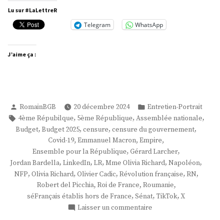
Richard »
Lu sur #LaLettreR
Telegram
WhatsApp
J’aime ça :
Publié
Publié
RomainBGB
20 décembre 2024
Entretien-Portrait
par
dans
Étiquettes :
,
,
,
4ème Répubilque
5ème République
Assemblée nationale
,
,
,
,
Budget
Budget 2025
censure
censure du gouvernement
,
,
,
Covid-19
Emmanuel Macron
Empire
,
,
Ensemble pour la République
Gérard Larcher
,
,
,
,
,
Jordan Bardella
LinkedIn
LR
Mme Olivia Richard
Napoléon
,
,
,
,
,
NFP
Olivia Richard
Olivier Cadic
Révolution française
RN
,
,
,
Robert del Picchia
Roi de France
Roumanie
,
,
,
séFrançais établis hors de France
Sénat
TikTok
X
sur
Laisser un commentaire
Mme