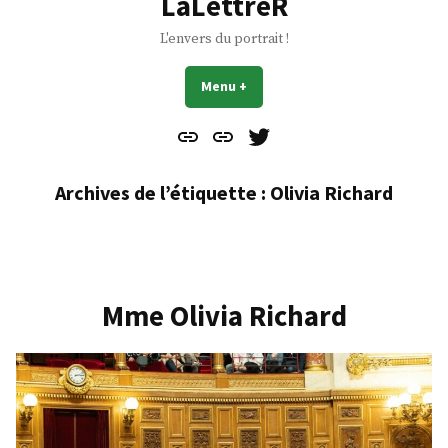
LaLettreR
L'envers du portrait !
Menu
+
déplié
réduit
Contact
À
Mes
propos
Gazouillis
Archives de l’étiquette :
Olivia Richard
Mme Olivia Richard