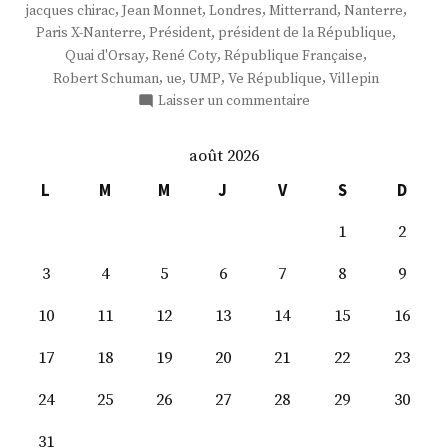
,
,
,
,
,
jacques chirac
Jean Monnet
Londres
Mitterrand
Nanterre
,
,
,
Paris X-Nanterre
Président
président de la République
,
,
,
Quai d'Orsay
René Coty
République Française
,
,
,
,
Robert Schuman
ue
UMP
Ve République
Villepin
sur
Laisser un commentaire
L’heure
de
août 2026
vérité
L
M
M
J
V
S
D
1
2
3
4
5
6
7
8
9
10
11
12
13
14
15
16
17
18
19
20
21
22
23
24
25
26
27
28
29
30
31