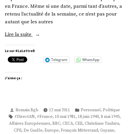
en France. Même si une date, parmi tant d’autres, a
retenu l’actualité de la semaine, ce n’est pas pour
autant que les autres
« L’heure
Lire la suite
de
vérité »
Lu sur #LaLettreR
Telegram
WhatsApp
J’aime ça :
Publié
Publié
,
Romain Bgb
12 mai 2011
Personnel
Politique
par
dans
Étiquettes :
,
,
,
,
,
#DirectAN
#France
10 mai 1981
18 juin 1940
8 mai 1945
,
,
,
,
,
Affaires Européennes
BBC
CECA
CEE
Christiane Taubira
,
,
,
,
,
CPE
De Gaulle
Europe
François Mitterrand
Guyane