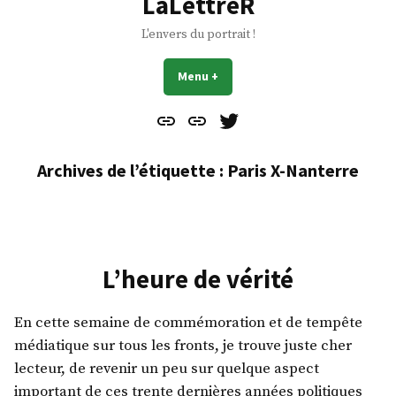
LaLettreR
L'envers du portrait !
Menu
+
déplié
réduit
Contact
À
Mes
propos
Gazouillis
Archives de l’étiquette :
Paris X-Nanterre
L’heure de vérité
En cette semaine de commémoration et de tempête
médiatique sur tous les fronts, je trouve juste cher
lecteur, de revenir un peu sur quelque aspect
important de ces trente dernières années politiques