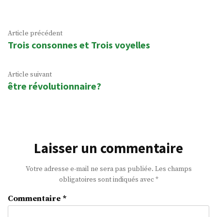
Navigation
Article
Article précédent
Trois consonnes et Trois voyelles
précédent :
de
l’article
Article
Article suivant
être révolutionnaire?
suivant
:
Laisser un commentaire
Votre adresse e-mail ne sera pas publiée.
Les champs
obligatoires sont indiqués avec
*
Commentaire
*