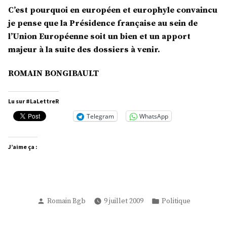
C’est pourquoi en européen et europhyle convaincu
je pense que la Présidence française au sein de
l’Union Européenne soit un bien et un apport
majeur à la suite des dossiers à venir.
ROMAIN BONGIBAULT
Lu sur #LaLettreR
Telegram
WhatsApp
J’aime ça :
Publié
Publié
Romain Bgb
9 juillet 2009
Politique
par
dans