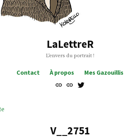
LaLettreR
L'envers du portrait !
Contact
À propos
Mes Gazouillis
Contact
À
Mes
propos
Gazouillis
te
V__2751