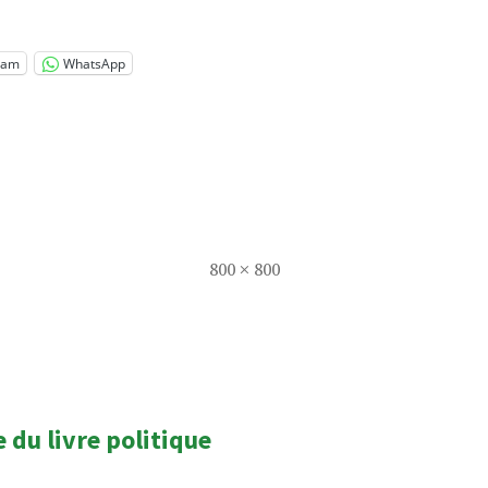
ram
WhatsApp
Taille
800 × 800
réelle
n
du livre politique