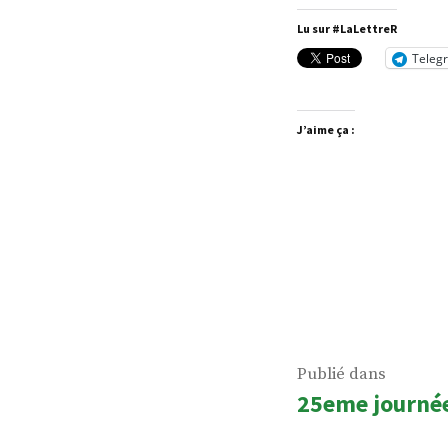
Lu sur #LaLettreR
Teleg
J’aime ça :
Navigatio
Publié dans
25eme journée 
de