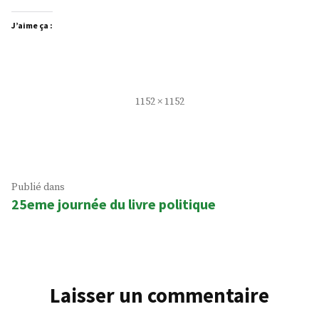
J’aime ça :
Taille
1152 × 1152
réelle
Navigation
Publié dans
25eme journée du livre politique
de
l’article
Laisser un commentaire