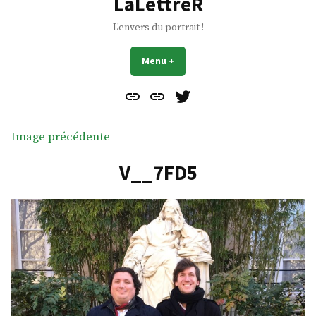
LaLettreR
L'envers du portrait !
Menu
+
déplié
réduit
Contact
À
Mes
propos
Gazouillis
Image précédente
V__7FD5