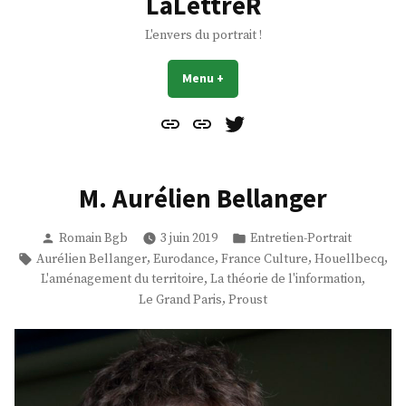
LaLettreR
L'envers du portrait !
Menu
+
déplié
réduit
Contact
À
Mes
propos
Gazouillis
M. Aurélien Bellanger
Publié
Publié
Romain Bgb
3 juin 2019
Entretien-Portrait
par
dans
Étiquettes :
,
,
,
,
Aurélien Bellanger
Eurodance
France Culture
Houellbecq
,
,
L'aménagement du territoire
La théorie de l'information
,
Le Grand Paris
Proust