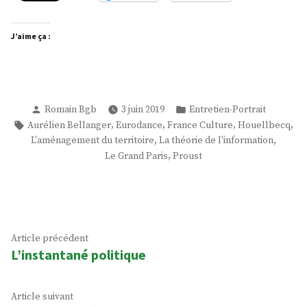
J’aime ça :
Publié
Publié
Romain Bgb
3 juin 2019
Entretien-Portrait
par
dans
Étiquettes :
,
,
,
,
Aurélien Bellanger
Eurodance
France Culture
Houellbecq
,
,
L'aménagement du territoire
La théorie de l'information
,
Le Grand Paris
Proust
Navigation
Article
Article précédent
L’instantané politique
précédent :
de
l’article
Article
Article suivant