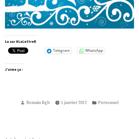
Lu sur #LaLettreR
Telegram
WhatsApp
J’aime ça :
Publié
Publié
Romain Bgb
1 janvier 2012
Personnel
par
dans