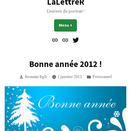
LaLettreR
L'envers du portrait !
Menu
+
déplié
réduit
Contact
À
Mes
propos
Gazouillis
Bonne année 2012 !
Publié
Publié
Romain Bgb
1 janvier 2012
Personnel
par
dans