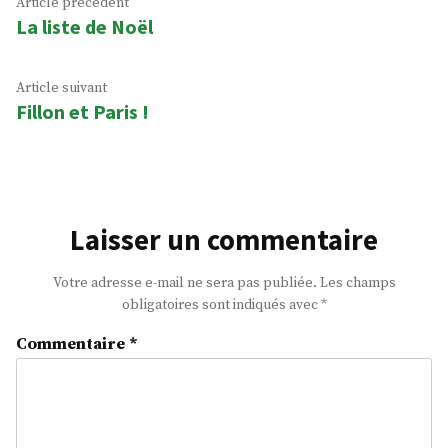
Navigation
Article
Article précédent
La liste de Noël
précédent :
de
l’article
Article
Article suivant
Fillon et Paris !
suivant
:
Laisser un commentaire
Votre adresse e-mail ne sera pas publiée.
Les champs
obligatoires sont indiqués avec
*
Commentaire
*