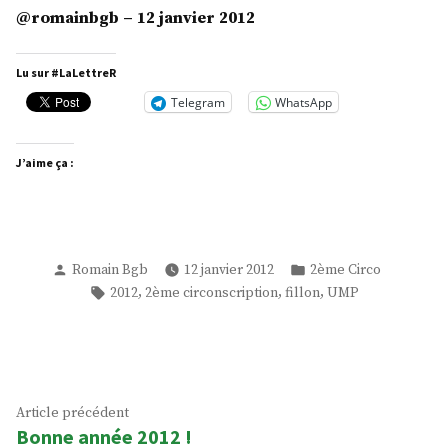
@romainbgb – 12 janvier 2012
Lu sur #LaLettreR
Telegram
WhatsApp
J’aime ça :
Publié
Publié
Romain Bgb
12 janvier 2012
2ème Circo
par
dans
Étiquettes :
,
,
,
2012
2ème circonscription
fillon
UMP
Navigation
Article
Article précédent
Bonne année 2012 !
précédent :
de