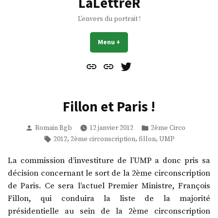
LaLettreR
L'envers du portrait !
Menu
+
déplié
réduit
Contact
À
Mes
propos
Gazouillis
Fillon et Paris !
Publié
Publié
Romain Bgb
12 janvier 2012
2ème Circo
par
dans
Étiquettes :
,
,
,
2012
2ème circonscription
fillon
UMP
La commission d’investiture de l’UMP a donc pris sa
décision concernant le sort de la 2ème circonscription
de Paris. Ce sera l’actuel Premier Ministre, François
Fillon, qui conduira la liste de la majorité
présidentielle au sein de la 2ème circonscription