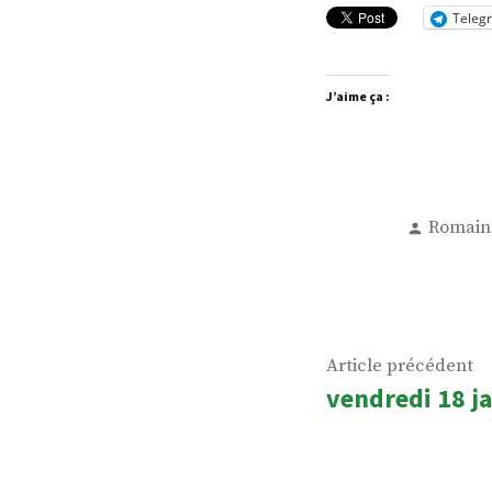
Teleg
J’aime ça :
Publié
Romain
par
Navigatio
Ar
Article précédent
vendredi 18 j
de
p
l’article