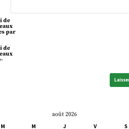
i de
veaux
s par
i de
veaux
e-
août 2026
M
M
J
V
S