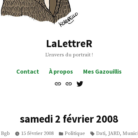
LaLettreR
L'envers du portrait !
Contact
À propos
Mes Gazouillis
Contact
À
Mes
propos
Gazouillis
samedi 2 février 2008
Publié
Étiquettes :
,
,
 Bgb
15 février 2008
Politique
Dati
JARD
Munici