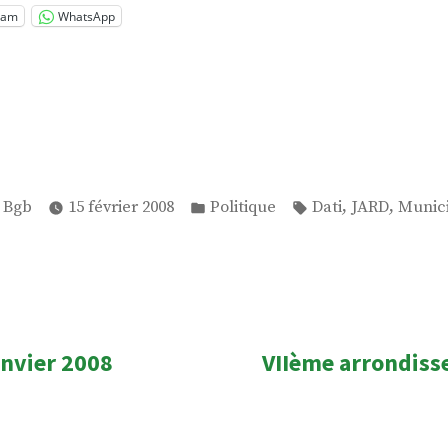
ram
WhatsApp
Publié
Étiquettes :
,
,
 Bgb
15 février 2008
Politique
Dati
JARD
Munici
dans
n
ticle
anvier 2008
VIIème arrondiss
récédent :