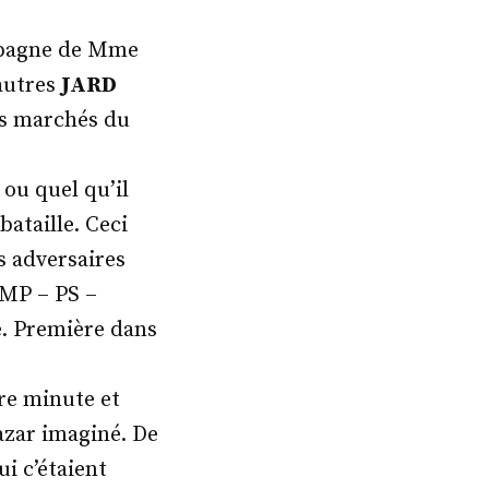
ampagne de Mme
 autres
JARD
ers marchés du
 ou quel qu’il
ataille. Ceci
s adversaires
UMP – PS –
. Première dans
re minute et
azar imaginé. De
i c’étaient