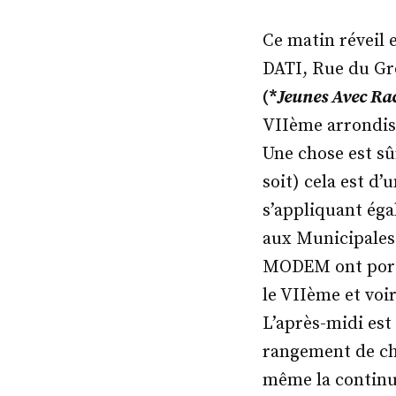
par
Ce matin réveil
DATI, Rue du Gro
(*
Jeunes Avec Ra
VIIème arrondis
Une chose est sû
soit) cela est d
s’appliquant éga
aux Municipales 
MODEM ont porté
le VIIème et voi
L’après-midi est
rangement de ch
même la continua