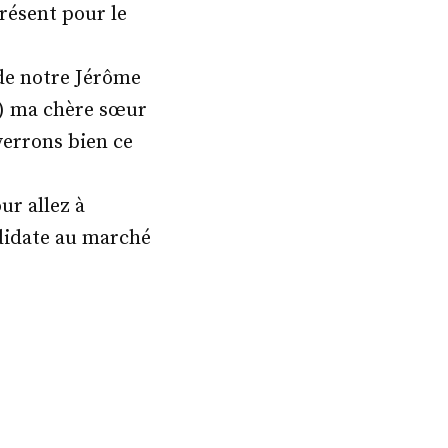
résent pour le
 de notre Jérôme
8) ma chère sœur
verrons bien ce
r allez à
didate au marché