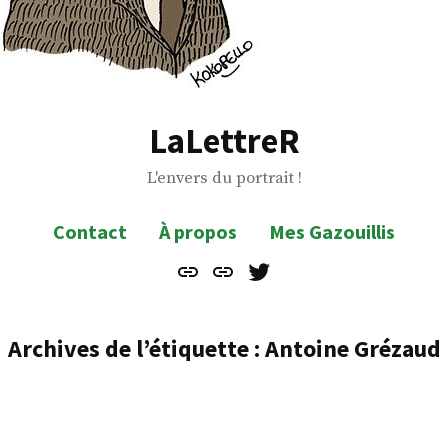
LaLettreR
L'envers du portrait !
Contact
À propos
Mes Gazouillis
Contact
À
Mes
propos
Gazouillis
Archives de l’étiquette :
Antoine Grézaud