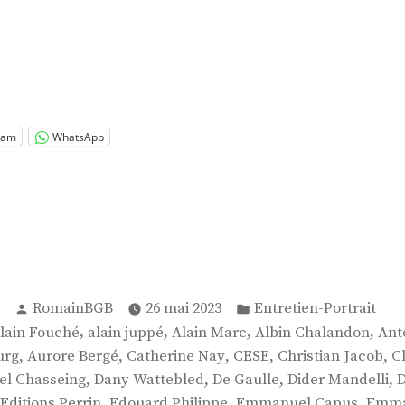
.
re
enti »
ram
WhatsApp
Publié
Publié
RomainBGB
26 mai 2023
Entretien-Portrait
par
dans
,
,
,
,
lain Fouché
alain juppé
Alain Marc
Albin Chalandon
Ant
,
,
,
,
,
urg
Aurore Bergé
Catherine Nay
CESE
Christian Jacob
C
,
,
,
,
el Chasseing
Dany Wattebled
De Gaulle
Dider Mandelli
D
,
,
,
Editions Perrin
Edouard Philippe
Emmanuel Capus
Emma