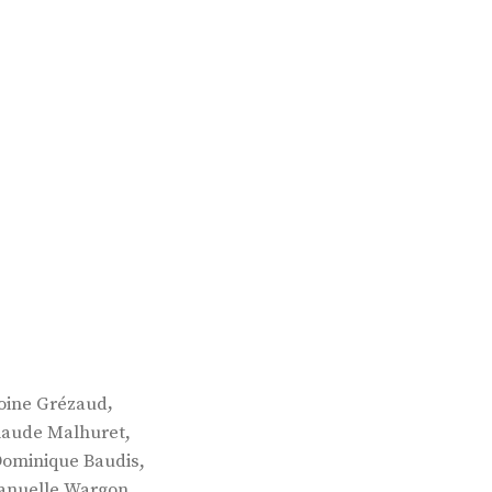
,
oine Grézaud
,
laude Malhuret
,
ominique Baudis
,
nuelle Wargon