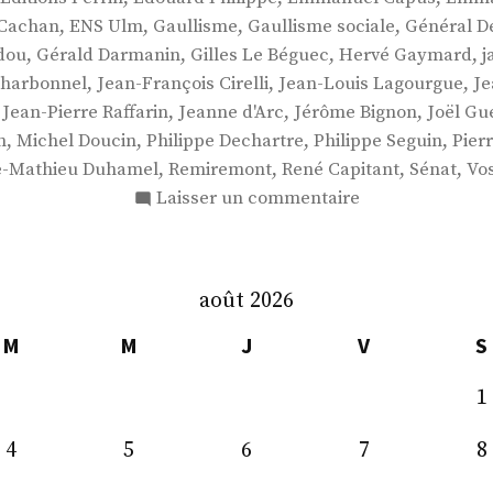
,
,
,
,
Cachan
ENS Ulm
Gaullisme
Gaullisme sociale
Général D
,
,
,
,
dou
Gérald Darmanin
Gilles Le Béguec
Hervé Gaymard
j
,
,
,
Charbonnel
Jean-François Cirelli
Jean-Louis Lagourgue
Je
,
,
,
,
Jean-Pierre Raffarin
Jeanne d'Arc
Jérôme Bignon
Joël Gu
,
,
,
,
n
Michel Doucin
Philippe Dechartre
Philippe Seguin
Pier
,
,
,
,
e-Mathieu Duhamel
Remiremont
René Capitant
Sénat
Vo
sur
Laisser un commentaire
M.
Pierre
Manenti
août 2026
M
M
J
V
S
1
4
5
6
7
8