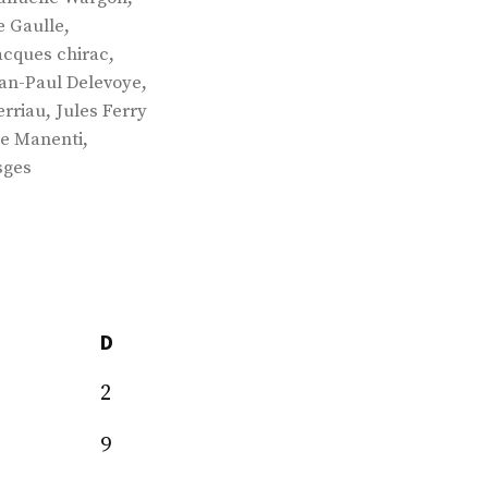
,
e Gaulle
,
acques chirac
,
an-Paul Delevoye
,
erriau
Jules Ferry
,
re Manenti
sges
D
2
9