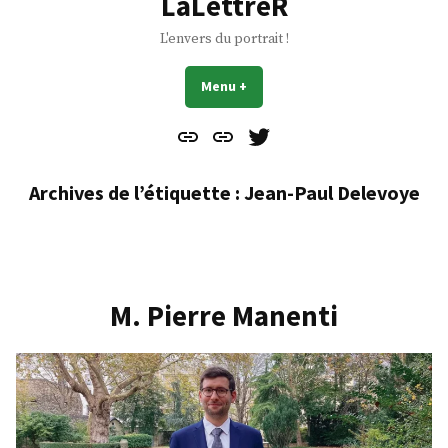
LaLettreR
L'envers du portrait !
Menu
+
déplié
réduit
Contact
À
Mes
propos
Gazouillis
Archives de l’étiquette :
Jean-Paul Delevoye
M. Pierre Manenti