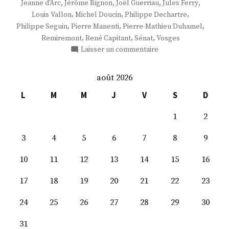
,
,
,
,
Jeanne d'Arc
Jérôme Bignon
Joël Guerriau
Jules Ferry
,
,
,
Louis Vallon
Michel Doucin
Philippe Dechartre
,
,
,
Philippe Seguin
Pierre Manenti
Pierre-Mathieu Duhamel
,
,
,
Remiremont
René Capitant
Sénat
Vosges
sur
Laisser un commentaire
M.
Pierre
août 2026
Manenti
L
M
M
J
V
S
D
1
2
3
4
5
6
7
8
9
10
11
12
13
14
15
16
17
18
19
20
21
22
23
24
25
26
27
28
29
30
31