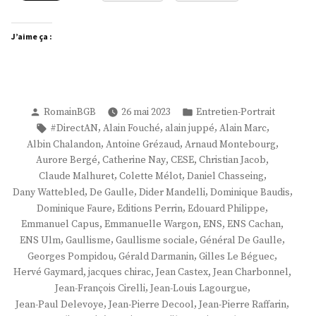
J’aime ça :
Publié
Publié
RomainBGB
26 mai 2023
Entretien-Portrait
par
dans
Étiquettes :
,
,
,
,
#DirectAN
Alain Fouché
alain juppé
Alain Marc
,
,
,
Albin Chalandon
Antoine Grézaud
Arnaud Montebourg
,
,
,
,
Aurore Bergé
Catherine Nay
CESE
Christian Jacob
,
,
,
Claude Malhuret
Colette Mélot
Daniel Chasseing
,
,
,
,
Dany Wattebled
De Gaulle
Dider Mandelli
Dominique Baudis
,
,
,
Dominique Faure
Editions Perrin
Edouard Philippe
,
,
,
,
Emmanuel Capus
Emmanuelle Wargon
ENS
ENS Cachan
,
,
,
,
ENS Ulm
Gaullisme
Gaullisme sociale
Général De Gaulle
,
,
,
Georges Pompidou
Gérald Darmanin
Gilles Le Béguec
,
,
,
,
Hervé Gaymard
jacques chirac
Jean Castex
Jean Charbonnel
,
,
Jean-François Cirelli
Jean-Louis Lagourgue
,
,
,
Jean-Paul Delevoye
Jean-Pierre Decool
Jean-Pierre Raffarin