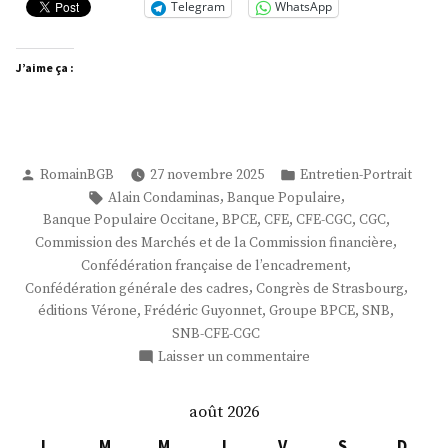
Telegram
WhatsApp
J’aime ça :
Publié
Publié
RomainBGB
27 novembre 2025
Entretien-Portrait
par
dans
Étiquettes :
,
,
Alain Condaminas
Banque Populaire
,
,
,
,
,
Banque Populaire Occitane
BPCE
CFE
CFE-CGC
CGC
,
Commission des Marchés et de la Commission financière
,
Confédération française de l’encadrement
,
,
Confédération générale des cadres
Congrès de Strasbourg
,
,
,
,
éditions Vérone
Frédéric Guyonnet
Groupe BPCE
SNB
SNB-CFE-CGC
sur
Laisser un commentaire
M.
Frédéric
août 2026
Guyonnet
L
M
M
J
V
S
D