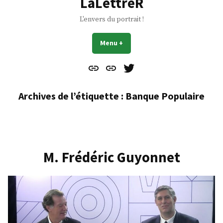
LaLettreR
L'envers du portrait !
Menu
+
déplié
réduit
Contact
À
Mes
propos
Gazouillis
Archives de l’étiquette :
Banque Populaire
M. Frédéric Guyonnet