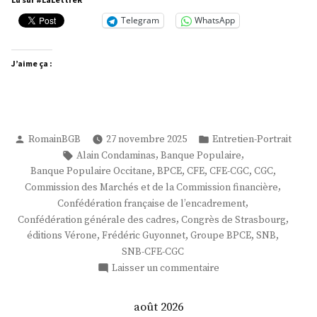
Telegram
WhatsApp
J’aime ça :
Publié
Publié
RomainBGB
27 novembre 2025
Entretien-Portrait
par
dans
Étiquettes :
,
,
Alain Condaminas
Banque Populaire
,
,
,
,
,
Banque Populaire Occitane
BPCE
CFE
CFE-CGC
CGC
,
Commission des Marchés et de la Commission financière
,
Confédération française de l’encadrement
,
,
Confédération générale des cadres
Congrès de Strasbourg
,
,
,
,
éditions Vérone
Frédéric Guyonnet
Groupe BPCE
SNB
SNB-CFE-CGC
sur
Laisser un commentaire
M.
Frédéric
août 2026
Guyonnet