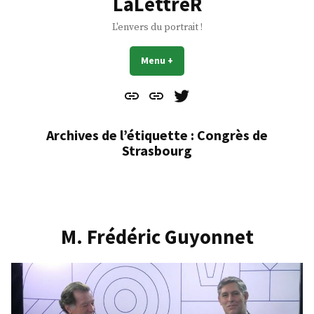
LaLettreR
L'envers du portrait !
Menu
+
déplié
réduit
Contact
À
Mes
propos
Gazouillis
Archives de l’étiquette :
Congrès de
Strasbourg
M. Frédéric Guyonnet