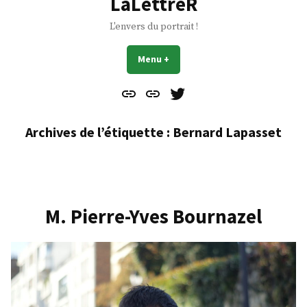
LaLettreR
L'envers du portrait !
Menu
+
déplié
réduit
Contact
À
Mes
propos
Gazouillis
Archives de l’étiquette :
Bernard Lapasset
M. Pierre-Yves Bournazel