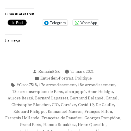
Pierre-
Yves
Lu sur #LaLettreR
Bournazel »
Telegram
WhatsApp
J’aime ça :
Publié
RomainBGB
23 mars 2021
par
Publié
,
Entretien-Portrait
Politique
dans
Étiquettes :
,
,
,
#Circo7518
17e arrondissement
18e arrondissement
,
,
,
18e circonscription de Paris
alain juppé
Anne Hidalgo
,
,
,
,
Aurore Bergé
Bernard Lapasset
Bertrand Delanoë
Cantal
,
,
,
,
,
Christophe Blanchet
CIO
Corrèze
Covid-19
De Gaulle
,
,
,
Edouard Philippe
Emmanuel Macron
François Fillon
,
,
,
François Hollande
Françoise de Panafieu
Georges Pompidou
,
,
,
Grand Paris
Hamou Bouakkaz
Henri Queuille