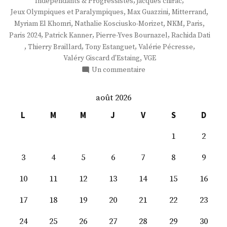
,
,
Indépendants & Progressistes
jacques chirac
,
,
,
Jeux Olympiques et Paralympiques
Max Guazzini
Mitterrand
,
,
,
,
Myriam El Khomri
Nathalie Kosciusko-Morizet
NKM
Paris
,
,
,
Paris 2024
Patrick Kanner
Pierre-Yves Bournazel
Rachida Dati
,
,
,
,
Thierry Braillard
Tony Estanguet
Valérie Pécresse
,
Valéry Giscard d'Estaing
VGE
sur
Un commentaire
M.
Pierre-
août 2026
Yves
Bournazel
L
M
M
J
V
S
D
1
2
3
4
5
6
7
8
9
10
11
12
13
14
15
16
17
18
19
20
21
22
23
24
25
26
27
28
29
30