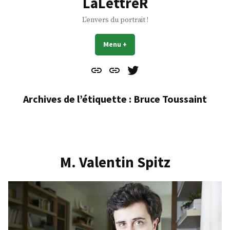
LaLettreR
L'envers du portrait !
Menu
+
déplié
réduit
Contact
À
Mes
propos
Gazouillis
Archives de l’étiquette :
Bruce Toussaint
M. Valentin Spitz