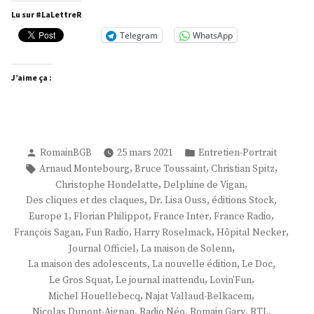
Spitz »
Lu sur #LaLettreR
Telegram
WhatsApp
J’aime ça :
Publié
Publié
RomainBGB
25 mars 2021
Entretien-Portrait
par
dans
Étiquettes :
,
,
,
Arnaud Montebourg
Bruce Toussaint
Christian Spitz
,
,
Christophe Hondelatte
Delphine de Vigan
,
,
,
Des cliques et des claques
Dr. Lisa Ouss
éditions Stock
,
,
,
,
Europe 1
Florian Philippot
France Inter
France Radio
,
,
,
,
François Sagan
Fun Radio
Harry Roselmack
Hôpital Necker
,
,
Journal Officiel
La maison de Solenn
,
,
,
La maison des adolescents
La nouvelle édition
Le Doc
,
,
,
Le Gros Squat
Le journal inattendu
Lovin'Fun
,
,
Michel Houellebecq
Najat Vallaud-Belkacem
,
,
,
,
Nicolas Dupont-Aignan
Radio Néo
Romain Gary
RTL