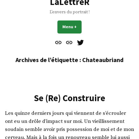
LaLettreR
L'envers du portrait !
Menu
+
déplié
réduit
Contact
À
Mes
propos
Gazouillis
Archives de l’étiquette :
Chateaubriand
Se (Re) Construire
Les quinze derniers jours qui viennent de s’écrouler
ont eu un drôle d’impact sur moi. Un vieillissement
soudain semble avoir pris possession de moi et de mon
cerveau. Mais à la fois un renouveau semble lui aussi