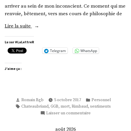
arriver au sein de mon inconscient. Ce moment qui me
renvoie, bêtement, vers mes cours de philosophie de
« Se
Lire la suite
(Re)
Construire »
Lu sur #LaLettreR
Telegram
WhatsApp
J’aime ça :
Publié
Publié
Romain Bgb
5 octobre 2017
Personnel
par
dans
Étiquettes :
,
,
,
,
Chateaubriand
GGB
mort
Rimbaud
sentiments
sur
Laisser un commentaire
Se
(Re)
août 2026