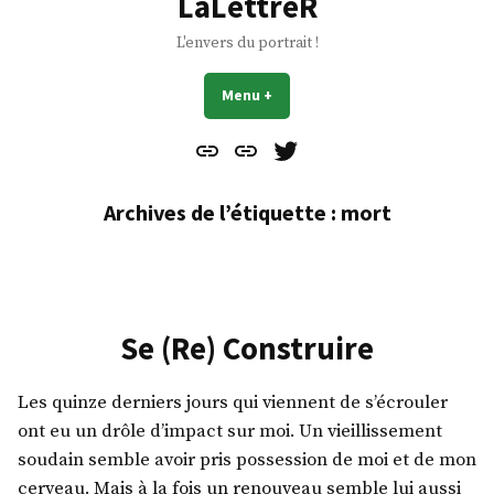
LaLettreR
L'envers du portrait !
Menu
+
déplié
réduit
Contact
À
Mes
propos
Gazouillis
Archives de l’étiquette :
mort
Se (Re) Construire
Les quinze derniers jours qui viennent de s’écrouler
ont eu un drôle d’impact sur moi. Un vieillissement
soudain semble avoir pris possession de moi et de mon
cerveau. Mais à la fois un renouveau semble lui aussi