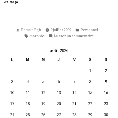
J’aime ça :
Publié
Publié
Romain Bgb
9 juillet 2009
Personnel
par
dans
Étiquettes :
sur
,
mort
vie
Laisser un commentaire
Réfléxion
…
août 2026
L
M
M
J
V
S
D
1
2
3
4
5
6
7
8
9
10
11
12
13
14
15
16
17
18
19
20
21
22
23
24
25
26
27
28
29
30