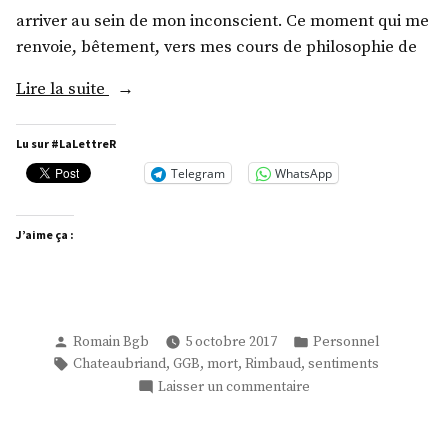
arriver au sein de mon inconscient. Ce moment qui me
renvoie, bêtement, vers mes cours de philosophie de
« Se
Lire la suite
(Re)
Construire »
Lu sur #LaLettreR
Telegram
WhatsApp
J’aime ça :
Publié
Publié
Romain Bgb
5 octobre 2017
Personnel
par
dans
Étiquettes :
,
,
,
,
Chateaubriand
GGB
mort
Rimbaud
sentiments
sur
Laisser un commentaire
Se
(Re)