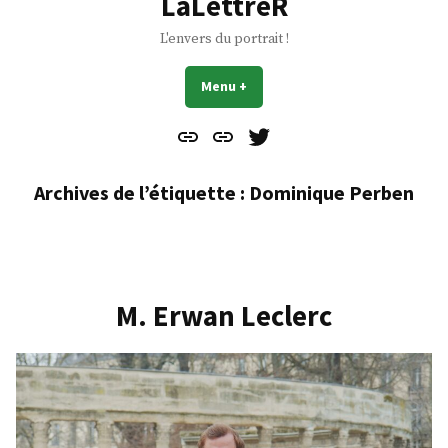
LaLettreR
L'envers du portrait !
Menu
+
déplié
réduit
Contact
À
Mes
propos
Gazouillis
Archives de l’étiquette :
Dominique Perben
M. Erwan Leclerc