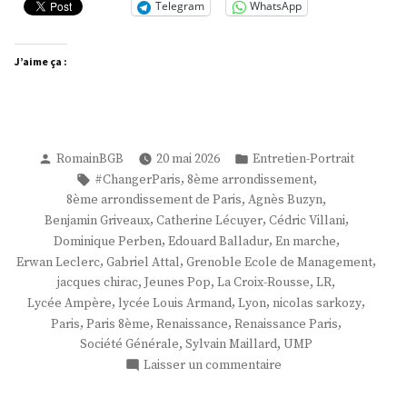
Telegram
WhatsApp
J’aime ça :
Publié
Publié
RomainBGB
20 mai 2026
Entretien-Portrait
par
dans
Étiquettes :
,
,
#ChangerParis
8ème arrondissement
,
,
8ème arrondissement de Paris
Agnès Buzyn
,
,
,
Benjamin Griveaux
Catherine Lécuyer
Cédric Villani
,
,
,
Dominique Perben
Edouard Balladur
En marche
,
,
,
Erwan Leclerc
Gabriel Attal
Grenoble Ecole de Management
,
,
,
,
jacques chirac
Jeunes Pop
La Croix-Rousse
LR
,
,
,
,
Lycée Ampère
lycée Louis Armand
Lyon
nicolas sarkozy
,
,
,
,
Paris
Paris 8ème
Renaissance
Renaissance Paris
,
,
Société Générale
Sylvain Maillard
UMP
sur
Laisser un commentaire
M.
Erwan