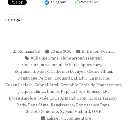
Telegram
WhatsApp
J’aime ça :
Publié
Publié
RomainBGB
20 mai 2026
Entretien-Portrait
par
dans
Étiquettes :
,
,
#ChangerParis
8ème arrondissement
,
,
8ème arrondissement de Paris
Agnès Buzyn
,
,
,
Benjamin Griveaux
Catherine Lécuyer
Cédric Villani
,
,
,
Dominique Perben
Edouard Balladur
En marche
,
,
,
Erwan Leclerc
Gabriel Attal
Grenoble Ecole de Management
,
,
,
,
jacques chirac
Jeunes Pop
La Croix-Rousse
LR
,
,
,
,
Lycée Ampère
lycée Louis Armand
Lyon
nicolas sarkozy
,
,
,
,
Paris
Paris 8ème
Renaissance
Renaissance Paris
,
,
Société Générale
Sylvain Maillard
UMP
sur
Laisser un commentaire
M.
Erwan