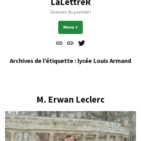
LaLettreR
L'envers du portrait !
Menu
+
déplié
réduit
Contact
À
Mes
propos
Gazouillis
Archives de l’étiquette :
lycée Louis Armand
M. Erwan Leclerc