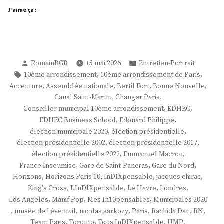
J’aime ça :
Publié
Publié
RomainBGB
13 mai 2026
Entretien-Portrait
par
dans
Étiquettes :
,
,
10ème arrondissement
10ème arrondissement de Paris
,
,
,
,
Accenture
Assemblée nationale
Bertil Fort
Bonne Nouvelle
,
,
Canal Saint-Martin
Changer Paris
,
,
Conseiller municipal 10ème arrondissement
EDHEC
,
,
EDHEC Business School
Edouard Philippe
,
,
élection municipale 2020
élection présidentielle
,
,
élection présidentielle 2002
élection présidentielle 2017
,
,
élection présidentielle 2022
Emmanuel Macron
,
,
,
France Insoumise
Gare de Saint-Pancras
Gare du Nord
,
,
,
,
Horizons
Horizons Paris 10
InDIXpensable
jacques chirac
,
,
,
,
King's Cross
L'InDIXpensable
Le Havre
Londres
,
,
,
Los Angeles
Manif Pop
Mes In10pensables
Municipales 2020
,
,
,
,
,
,
musée de l'éventail
nicolas sarkozy
Paris
Rachida Dati
RN
,
,
,
,
Team Paris
Toronto
Tous InDIXpensable
UMP