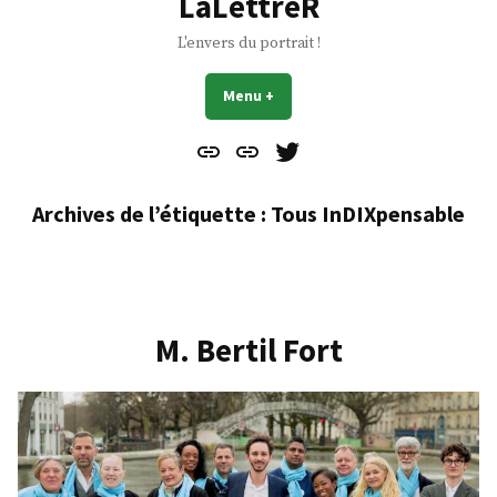
LaLettreR
L'envers du portrait !
Menu
+
déplié
réduit
Contact
À
Mes
propos
Gazouillis
Archives de l’étiquette :
Tous InDIXpensable
M. Bertil Fort