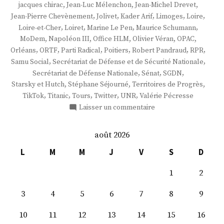
,
,
,
jacques chirac
Jean-Luc Mélenchon
Jean-Michel Drevet
,
,
,
,
,
Jean-Pierre Chevènement
Jolivet
Kader Arif
Limoges
Loire
,
,
,
,
Loire-et-Cher
Loiret
Marine Le Pen
Maurice Schumann
,
,
,
,
,
MoDem
Napoléon III
Office HLM
Olivier Véran
OPAC
,
,
,
,
,
,
Orléans
ORTF
Parti Radical
Poitiers
Robert Pandraud
RPR
,
,
Samu Social
Secrétariat de Défense et de Sécurité Nationale
,
,
,
Secrétariat de Défense Nationale
Sénat
SGDN
,
,
,
Starsky et Hutch
Stéphane Séjourné
Territoires de Progrès
,
,
,
,
,
TikTok
Titanic
Tours
Twitter
UNR
Valérie Pécresse
sur
Laisser un commentaire
M.
François
août 2026
Jolivet
L
M
M
J
V
S
D
1
2
3
4
5
6
7
8
9
10
11
12
13
14
15
16