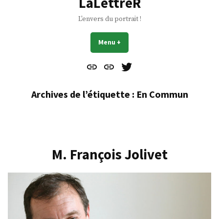
LaLettreR
L'envers du portrait !
Menu
+
déplié
réduit
Contact
À
Mes
propos
Gazouillis
Archives de l’étiquette :
En Commun
M. François Jolivet