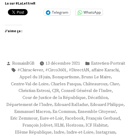
Jolivet »
Lu sur #LaLettreR
Telegram
WhatsApp
J’aime ça :
Publié
Publié
RomainBGB
13 décembre 2021
Entretien-Portrait
par
dans
Étiquettes :
,
,
,
,
#Chirac4ever
#Circo3601
#DirectAN
affaire Karachi
,
,
,
Appel du 18 juin
Bonapartisme
Bruno Le Maire
,
,
,
,
Centre-Val-de-Loire
Charles Pasqua
Châteauroux
Cher
,
,
,
Christian Estrosi
CJR
Conseil Général de l'Indre
,
,
Cour de Justice de la République
Décathlon
,
,
,
Département de l'Indre
Edouard Balladur
Edouard Philippe
,
,
,
Emmanuel Macron
En Commun
Ensemble Citoyens!
,
,
,
,
Eric Zemmour
Eure-et-Loir
Facebook
François Gerbaud
,
,
,
,
François Jolivet
HLM
Horizons
ICF Habitat
,
,
,
,
IIIème République
Indre
Indre-et-Loire
Instagram